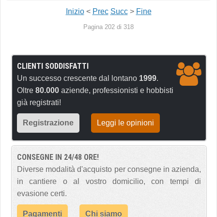
Inizio
<
Prec
Succ
>
Fine
Pagina 202 di 318
CLIENTI SODDISFATTI
Un successo crescente dal lontano
1999
.
Oltre
80.000
aziende, professionisti e hobbisti
già registrati!
Registrazione
Leggi le opinioni
CONSEGNE IN 24/48 ORE!
Diverse modalità d'acquisto per consegne in azienda,
in cantiere o al vostro domicilio, con tempi di
evasione certi.
Pagamenti
Chi siamo