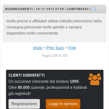
MGARREDAMENTI | 14-11-2012 07:50 | CAMPOBASSO |
molto precisi e affidabili ottimo imballo,velocissimi nella
consegna,personale molto gentile e sempre
disponibile.molto conveniente.
Inizio
<
Prec
Succ
>
Fine
Pagina 206 di 318
CLIENTI SODDISFATTI
Un successo crescente dal lontano
1999
.
Oltre
80.000
aziende, professionisti e hobbisti
già registrati!
Registrazione
Leggi le opinioni