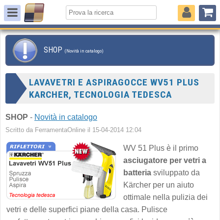
SHOP
(Novità in catalogo)
LAVAVETRI E ASPIRAGOCCE WV51 PLUS
KARCHER, TECNOLOGIA TEDESCA
SHOP
-
Novità in catalogo
Scritto da FerramentaOnline il 15-04-2014 12:04
WV 51 Plus è il primo
asciugatore per vetri a
batteria
sviluppato da
Kärcher per un aiuto
ottimale nella pulizia dei
vetri e delle superfici piane della casa. Pulisce