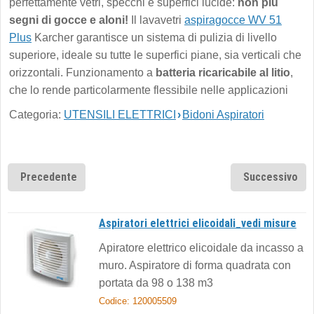
perfettamente vetri, specchi e superfici lucide:
non più
segni di gocce e aloni!
Il lavavetri
aspiragocce WV 51
Plus
Karcher garantisce un sistema di pulizia di livello
superiore, ideale su tutte le superfici piane, sia verticali che
orizzontali. Funzionamento a
batteria ricaricabile al litio
,
che lo rende particolarmente flessibile nelle applicazioni
Categoria:
UTENSILI ELETTRICI
›
Bidoni Aspiratori
Precedente
Successivo
Aspiratori elettrici elicoidali_vedi misure
Apiratore elettrico elicoidale da incasso a
muro. Aspiratore di forma quadrata con
portata da 98 o 138 m3
Codice: 120005509