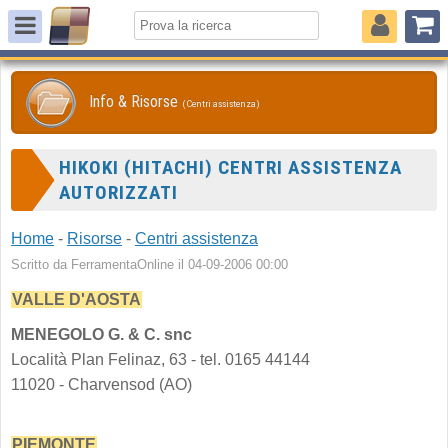
Info & Risorse
(Centri assistenza)
HIKOKI (HITACHI) CENTRI ASSISTENZA
AUTORIZZATI
Home
-
Risorse
-
Centri assistenza
Scritto da FerramentaOnline il 04-09-2006 00:00
VALLE D'AOSTA
MENEGOLO G. & C. snc
Località Plan Felinaz, 63 - tel. 0165 44144
11020 - Charvensod (AO)
PIEMONTE