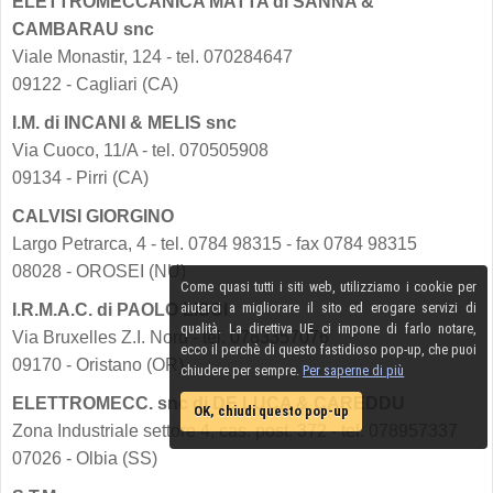
ELETTROMECCANICA MATTA di SANNA &
CAMBARAU snc
Viale Monastir, 124 - tel. 070284647
09122 - Cagliari (CA)
I.M. di INCANI & MELIS snc
Via Cuoco, 11/A - tel. 070505908
09134 - Pirri (CA)
CALVISI GIORGINO
Largo Petrarca, 4 - tel. 0784 98315 - fax 0784 98315
08028 - OROSEI (NU)
Come quasi tutti i siti web, utilizziamo i cookie per
aiutarci a migliorare il sito ed erogare servizi di
I.R.M.A.C. di PAOLO LISCI
qualità. La direttiva UE ci impone di farlo notare,
Via Bruxelles Z.I. Nord - tel. 0783357076
ecco il perchè di questo fastidioso pop-up, che puoi
09170 - Oristano (OR)
chiudere per sempre.
Per saperne di più
ELETTROMECC. snc di DE LUCA & CAREDDU
OK, chiudi questo pop-up
Zona Industriale settore 4, cas. post. 372 - tel. 078957337
07026 - Olbia (SS)