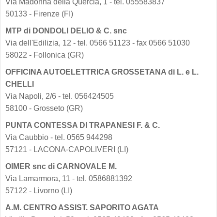
Via Madonna della Quercia, 1 - tel. 055583837
50133 - Firenze (FI)
MTP di DONDOLI DELIO & C. snc
Via dell'Edilizia, 12 - tel. 0566 51123 - fax 0566 51030
58022 - Follonica (GR)
OFFICINA AUTOELETTRICA GROSSETANA di L. e L.
CHELLI
Via Napoli, 2/6 - tel. 056424505
58100 - Grosseto (GR)
PUNTA CONTESSA DI TRAPANESI F. & C.
Via Caubbio - tel. 0565 944298
57121 - LACONA-CAPOLIVERI (LI)
OIMER snc di CARNOVALE M.
Via Lamarmora, 11 - tel. 0586881392
57122 - Livorno (LI)
A.M. CENTRO ASSIST. SAPORITO AGATA