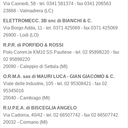
Via Casnedi, 58 - tel. 0341 581374 - fax 0341 206563
23868 - Valmadrera (LC)
ELETTROMECC. 3B snc di BIANCHI & C.
Via Borgo Adda, 11 - tel. 0371 425069 - fax 0371 425069
26900 - Lodi (LO)
R.P.R. di PORFIDO & ROSSI
Polo Comm.le KM10 SS Paullese - tel. 02 95898220 - fax
02 95898220
20090 - Caleppio di Settala (MI)
O.R.M.A. sas di MAURI LUCA - GIAN GIACOMO & C.
Viale delle Industrie, 105 - tel. 02 95308421 - fax 02
95345016
20040 - Cambiago (MI)
R.U.P.E.A. di BISCEGLIA ANGELO
Via Cadorna, 40/42 - tel. 02 66507742 - fax 02 66507742
20032 - Cormano (MI)