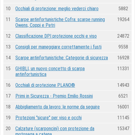
10
Occhiali di protezione: meglio vederci chiaro
5882
11
Scarpe antinfortunistiche Cofra: scarpe running
19264
Owens, Coppi e Petri
12
Classificazione DPI protezione occhi e viso
24872
13
Consigli per maneggiare correttamente i fusti
9558
14
Scarpe antinfortunistiche: Categorie di sicurezza
16928
15
GHIBLI, un nuovo concetto di scarpa
11331
antinfortunistica
16
Occhiali di protezione PLANO®
14943
17
Primi in Sicurezza - Premio Emilio Rossini
6521
18
Abbigliamento da lavoro: le norme da seguire
16001
19
Protezioni "sicure" per viso e occhi
11145
20
Calzature (scarponcini) con protezione da
15347
motosega a catena