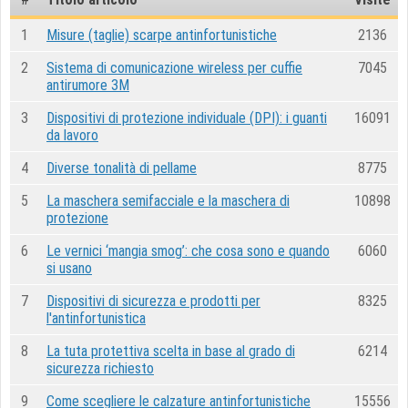
1
Misure (taglie) scarpe antinfortunistiche
2136
2
Sistema di comunicazione wireless per cuffie
7045
antirumore 3M
3
Dispositivi di protezione individuale (DPI): i guanti
16091
da lavoro
4
Diverse tonalità di pellame
8775
5
La maschera semifacciale e la maschera di
10898
protezione
6
Le vernici ‘mangia smog’: che cosa sono e quando
6060
si usano
7
Dispositivi di sicurezza e prodotti per
8325
l'antinfortunistica
8
La tuta protettiva scelta in base al grado di
6214
sicurezza richiesto
9
Come scegliere le calzature antinfortunistiche
15556