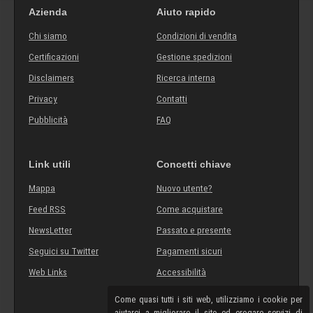
Azienda
Aiuto rapido
Chi siamo
Condizioni di vendita
Certificazioni
Gestione spedizioni
Disclaimers
Ricerca interna
Privacy
Contatti
Pubblicità
FAQ
Link utili
Concetti chiave
Mappa
Nuovo utente?
Feed RSS
Come acquistare
NewsLetter
Passato e presente
Seguici su Twitter
Pagamenti sicuri
Web Links
Accessibilità
Come quasi tutti i siti web, utilizziamo i cookie per
aiutarci a migliorare il sito ed erogare servizi di