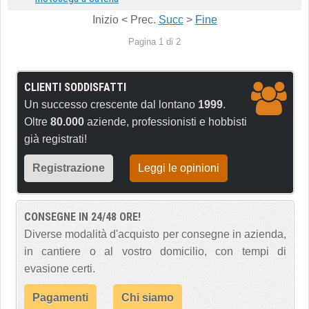
Inizio
<
Prec.
Succ
>
Fine
Pagina 1 di 2
CLIENTI SODDISFATTI
Un successo crescente dal lontano
1999
.
Oltre
80.000
aziende, professionisti e hobbisti
già registrati!
Registrazione
Leggi le opinioni
CONSEGNE IN 24/48 ORE!
Diverse modalità d'acquisto per consegne in azienda,
in cantiere o al vostro domicilio, con tempi di
evasione certi.
Pagamenti
Chi siamo