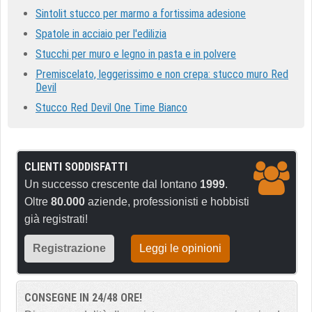
Sintolit stucco per marmo a fortissima adesione
Spatole in acciaio per l'edilizia
Stucchi per muro e legno in pasta e in polvere
Premiscelato, leggerissimo e non crepa: stucco muro Red
Devil
Stucco Red Devil One Time Bianco
CLIENTI SODDISFATTI
Un successo crescente dal lontano
1999
.
Oltre
80.000
aziende, professionisti e hobbisti
già registrati!
Registrazione
Leggi le opinioni
CONSEGNE IN 24/48 ORE!