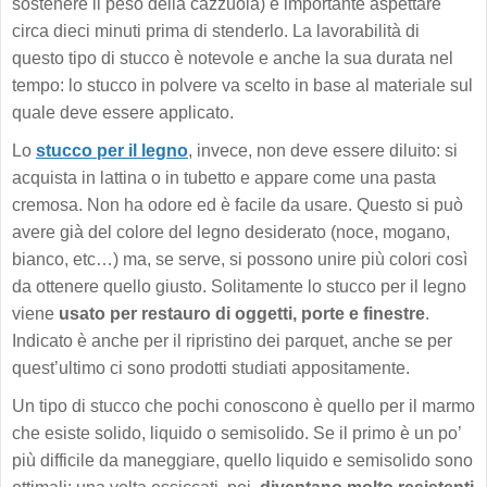
sostenere il peso della cazzuola) è importante aspettare
circa dieci minuti prima di stenderlo. La lavorabilità di
questo tipo di stucco è notevole e anche la sua durata nel
tempo: lo stucco in polvere va scelto in base al materiale sul
quale deve essere applicato.
Lo
stucco per il legno
, invece, non deve essere diluito: si
acquista in lattina o in tubetto e appare come una pasta
cremosa. Non ha odore ed è facile da usare. Questo si può
avere già del colore del legno desiderato (noce, mogano,
bianco, etc…) ma, se serve, si possono unire più colori così
da ottenere quello giusto. Solitamente lo stucco per il legno
viene
usato per restauro di oggetti, porte e finestre
.
Indicato è anche per il ripristino dei parquet, anche se per
quest’ultimo ci sono prodotti studiati appositamente.
Un tipo di stucco che pochi conoscono è quello per il marmo
che esiste solido, liquido o semisolido. Se il primo è un po’
più difficile da maneggiare, quello liquido e semisolido sono