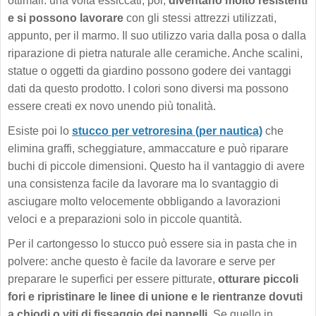
ottimali: una volta essiccati, poi,
diventano molto resistenti
e si possono lavorare
con gli stessi attrezzi utilizzati,
appunto, per il marmo. Il suo utilizzo varia dalla posa o dalla
riparazione di pietra naturale alle ceramiche. Anche scalini,
statue o oggetti da giardino possono godere dei vantaggi
dati da questo prodotto. I colori sono diversi ma possono
essere creati ex novo unendo più tonalità.
Esiste poi lo
stucco per vetroresina (per nautica)
che
elimina graffi, scheggiature, ammaccature e può riparare
buchi di piccole dimensioni. Questo ha il vantaggio di avere
una consistenza facile da lavorare ma lo svantaggio di
asciugare molto velocemente obbligando a lavorazioni
veloci e a preparazioni solo in piccole quantità.
Per il cartongesso lo stucco può essere sia in pasta che in
polvere: anche questo è facile da lavorare e serve per
preparare le superfici per essere pitturate,
otturare piccoli
fori e ripristinare le linee di unione e le rientranze dovuti
a chiodi o viti di fissaggio dei pannelli
. Se quello in