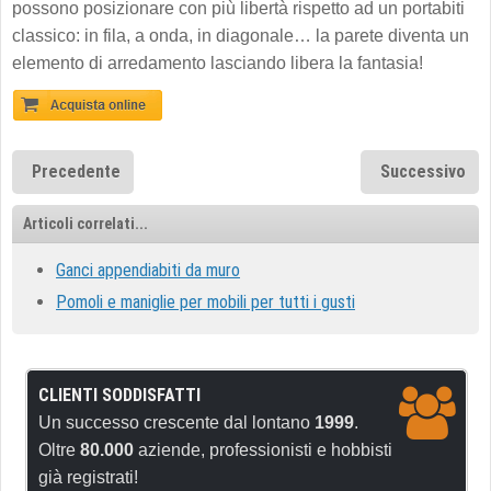
possono posizionare con più libertà rispetto ad un portabiti
classico: in fila, a onda, in diagonale… la parete diventa un
elemento di arredamento lasciando libera la fantasia!
Precedente
Successivo
Articoli correlati...
Ganci appendiabiti da muro
Pomoli e maniglie per mobili per tutti i gusti
CLIENTI SODDISFATTI
Un successo crescente dal lontano
1999
.
Oltre
80.000
aziende, professionisti e hobbisti
già registrati!