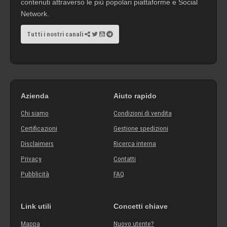
contenuti attraverso le più popolari piattaforme e Social
Network.
Tutti i nostri canali
Azienda
Aiuto rapido
Chi siamo
Condizioni di vendita
Certificazioni
Gestione spedizioni
Disclaimers
Ricerca interna
Privacy
Contatti
Pubblicità
FAQ
Link utili
Concetti chiave
Mappa
Nuovo utente?