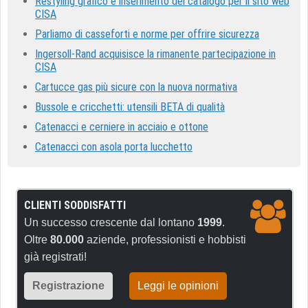
Restyling grafico e inserimento del catalogo per il sito web
CISA
Parliamo di casseforti e norme per offrire sicurezza
Ingersoll-Rand acquisisce la rimanente partecipazione in
CISA
Cartucce gas più sicure con la nuova normativa
Bussole e cricchetti: utensili BETA di qualità
Catenacci e cerniere in acciaio e ottone
Catenacci con asola porta lucchetto
CLIENTI SODDISFATTI
Un successo crescente dal lontano
1999
.
Oltre
80.000
aziende, professionisti e hobbisti
già registrati!
Registrazione
Leggi le opinioni