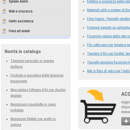
System Alerts
Estetica e sicurezza nelle rec
Materiali edili e sistemi di fi
Web e sicurezza
Finto Coppo - Pannello strutt
Centri assistenza
Fissaggi pesanti su calcestruz
Fiere ed eventi
Fissaggio veloce della rete c
Filo cotto nero per legatura ne
Novità in catalogo
Tendere il filo con facilità: te
Tampone paracolpi in gomma
Tassello ancorina fissaggio l
multiuso
Reti in fibra di vetro per l'edil
Occhiale a maschera Bollé Spectrum
trasparente
Mescolatore Collomix XQ6 con display
AC
digitale
Aggio
Reggipiano squadretta in zama
dispo
nichelata
immed
Reggipiani filettati con anello in
gomma