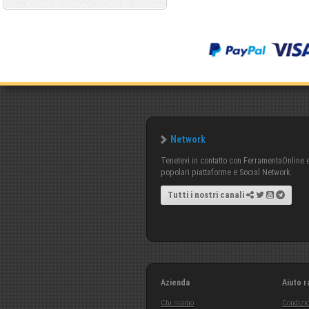
Network
Tenetevi in contatto con FerramentaOnline e 
popolari piattaforme e Social Network.
Tutti i nostri canali
Azienda
Aiuto r
Chi siamo
Condizio