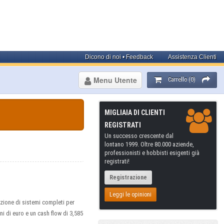
Dicono di noi • Feedback
Assistenza Clienti
Menu Utente
Carrello (0)
MIGLIAIA DI CLIENTI
REGISTRATI
Un successo crescente dal
lontano 1999. Oltre 80.000 aziende,
professionisti e hobbisti esigenti già
registrati!
Registrazione
Leggi le opinioni
azione di sistemi completi per
oni di euro e un cash flow di 3,585