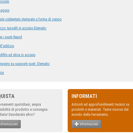
inzioni
ssaggio
urale coibentato stampato a forma di coppo
zo: tasselli in acciaio Elematic
on i punti Rapid
ll'edilizia
ndifilo ad elica in acciaio
eggero su supporti vuoti: Elematic
izia
QUISTA
INFORMATI
rnamenti quotidiani, ampia
Articoli ed approfondimenti tecnici su
nibilità di prodotto e consegna
prodotti e materiali. Tante risorse dal
iata! Desiderate altro?
mondo della ferramenta.
Informazioni
Informazioni