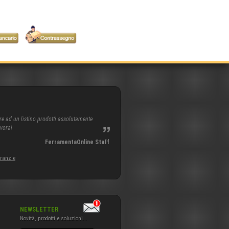
re ad un listino prodotti assolutamente
avora!
FerramentaOnline Staff
aranzie
NEWSLETTER
Novità, prodotti e soluzioni...