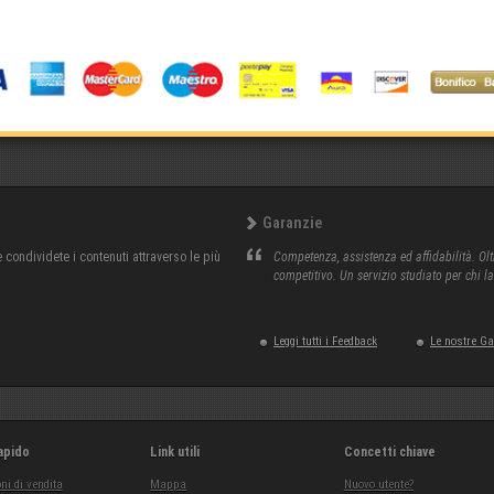
Garanzie
condividete i contenuti attraverso le più
Competenza, assistenza ed affidabilità. Olt
competitivo. Un servizio studiato per chi l
Leggi tutti i Feedback
Le nostre G
apido
Link utili
Concetti chiave
ni di vendita
Mappa
Nuovo utente?