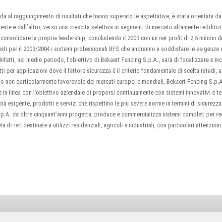
nda al raggiungimento di risultati che hanno superato le aspettative, è stata orientata da
te e dall’altro, verso una crescita selettiva in segmenti di mercato altamente redditizi.
onsolidare la propria leadership, concludendo il 2003 con un net profit di 2,5 milioni d
nisti per il 2003/2004 i sistemi professionali BFS che andranno a soddisfare le esigenze 
Infatti, nel medio periodo, l’obiettivo di Bekaert Fencing S.p.A., sarà di focalizzare e inc
i per applicazioni dove il fattore sicurezza è il criterio fondamentale di scelta (stadi, a
o non particolarmente favorevole dei mercati europei e mondiali, Bekaert Fencing S.p.A
 in linea con l’obiettivo aziendale di proporsi continuamente con sistemi innovativi e t
iù esigente, prodotti e servizi che rispettino le più severe norme in termini di sicurezza 
.A. da oltre cinquant’anni progetta, produce e commercializza sistemi completi per rec
i reti destinate a utilizzi residenziali, agricoli e industriali, con particolari attenzioni 