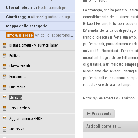
milioni di euro.
Utensili elettrici
Elettroutensili professionali
La strategia, che ha portato l’azie
Giardinaggio
Attrezzi giardino ed agricoltura
consolidamento del business esisten
Bekaert Fencing le ha permesso di c
Mappa delle categorie
L’Azienda identifica quali protago
Info & Risorse
Articoli di approfondimento
trend di crescita in forte aumento. 
professionali, particolarmente adatt
Distanziometri - Misuratori laser
università). Nonostante l’andament
Edilizia
importanti traguardi, perfettamente
di garantire, a un mercato sempre p
Elettroutensili
Ricordiamo che Bekaert Fencing S.p
Ferramenta
professionali e una gamma completa d
robustezza e durata nel tempo.
Fumisteria
Mercato
Nota:
By Ferramenta & Casalinghi
Orto Giardino
Precedente
Aggiornamento SHOP
Articoli correlati...
Sicurezza