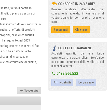
CONSEGNE IN 24/48 ORE!
 un lato, verso il continuo
Diverse modalità d'acquisto per
 Il valido piano aziendale di
consegne in azienda, in cantiere o al
vostro domicilio, con tempi di evasione
i euro.
certi.
di un mercato dove si registra un
entivare l’offerta di prodotti
Pagamenti
Chi siamo
eroporti, case circondariali,
. ha raggiunto, nel 2003,
ecnologicamente avanzati al fine
CONTATTI E GARANZIE
e di tutela dell’ambiente.
Acquisti garantiti da una lunga
inzioni di sicurezza e
esperienza e servizio clienti telefonico
con orario continuato dalle 9 alle 18, dal
alle caratteristiche di qualità,
lunedì al venerdì :
0432.566.522
Altri contatti
Le garanzie
Successivo