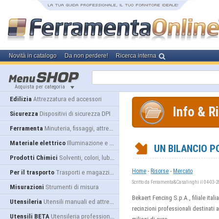
Novità in catalogo
Da non perdere!
Ricerca interna
Acquista per categoria
Edilizia
Attrezzatura ed accessori
Info & R
Sicurezza
Dispositivi di sicurezza DPI
Ferramenta
Minuteria, fissaggi, attrezzatura
Materiale elettrico
Illuminazione e alimentazione
UN BILANCIO P
Prodotti Chimici
Solventi, colori, lubrificanti...
-
-
Home
Risorse
Mercato
Per il trasporto
Trasporti e magazzino
Scritto da Ferramenta&Casalinghi il 04-03-
Misurazioni
Strumenti di misura
Bekaert Fencing S.p.A., filiale ita
Utensileria
Utensili manuali ed attrezzature
recinzioni professionali destinati a 
Utensili BETA
Utensileria professionale