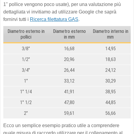
1" pollice vengono poco usate), per una valutazione più
dettagliata vi invitiamo ad utilizzare Google che saprà
fornirvi tutti i
Ricerca filettatura GAS
.
Diametro esterno in
Diametro esterno
Diametro interno in
pollici
in mm
mm
3/8"
16,68
14,95
1/2"
20,96
18,63
3/4"
26,44
24,12
1"
33,12
30,29
1" 1/4
41,91
38,95
1" 1/2
47,80
44,85
2"
59,61
56,66
Ecco un semplice esempio pratico utile a comprendere
quale misura di raccordo utilizzare per il collegamento al