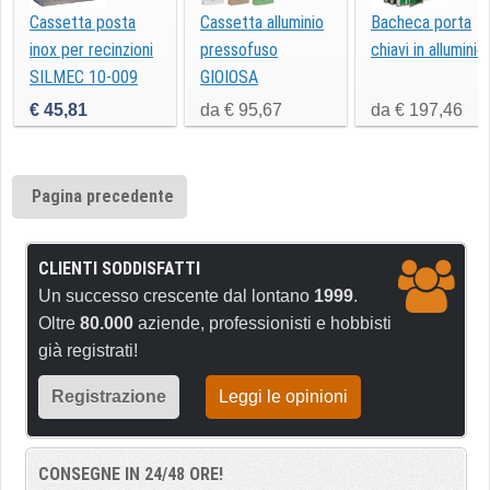
Cassetta posta
Cassetta alluminio
Bacheca porta
inox per recinzioni
pressofuso
chiavi in alluminio
SILMEC 10-009
GIOIOSA
€ 45,81
da € 95,67
da € 197,46
Pagina precedente
CLIENTI SODDISFATTI
Un successo crescente dal lontano
1999
.
Oltre
80.000
aziende, professionisti e hobbisti
già registrati!
Registrazione
Leggi le opinioni
CONSEGNE IN 24/48 ORE!