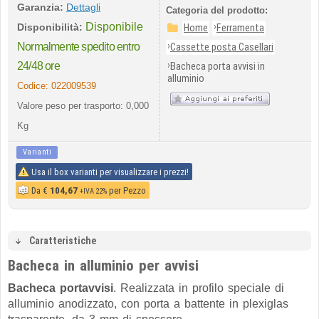
Garanzia:
Dettagli
Categoria del prodotto:
Disponibile
›
Disponibilità:
Home
Ferramenta
›
Normalmente spedito entro
Cassette posta Casellari
›
24/48 ore
Bacheca porta avvisi in
alluminio
Codice:
022009539
Valore peso per trasporto: 0,000
Kg
Varianti
Usa il box varianti per visualizzare i prezzi!
Da
€
104,67
per Pezzo
+IVA 22%
Caratteristiche
Bacheca in alluminio per avvisi
Bacheca portavvisi
. Realizzata in profilo speciale di
alluminio anodizzato, con porta a battente in plexiglas