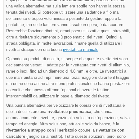
una valida alternativa ma sulla lamiera sottile non hanno la stessa
tenuta dei rivetti. Si potrebbe utilizzare una saldatrice a filo ma
solitamente è troppo voluminosa e pesante da gestire, oppure la
puntatrice, ma se le lamiere vanno fissate in opera, è da scartare.
Resterebbe l'opzione ribattini, ormai poco utilizzati e quasi introvabili,
oltre a risultare sicuramente più problematici dei rivetti. Quindi la
strada obbligata, in molte lavorazioni, rimane quella di utilizzare i
rivetti a strappo con una buona
rivettatrice manuale
.
Optando su prodotti di qualità, si scopre che queste rivettatrici sono
decisamente versatili, adatte per la rivettatura con rivetti di alluminio,
rame o inox, fino ad un diametro di 4,8 mm. e oltre. Le rivettatrici a
due mani aiutano ad imprimere una forza maggiore durante il tiraggio
ma ce ne sono anche altre meno professionali che hanno prestazioni
notevoli e che spesso offrono l'optional di avere le testine
intercambiabili da utilizzare in base al diametro del rivetto.
Una buona alternativa per velocizzare le operazioni di rivettatura è
quella di utilizzare una
rivettatrice pneumatica
, che carica
automaticamente i rivetti e, grazie alla velocità dell'operazione, salva
tempo ed energie. Altra soluzione, attuabile solo da banco, è la
rivettatrice a strappo con il serbatoio
oppure la
rivettatrice con
caricatore
(meglio se a nastro). Tutte queste soluzioni, però, sono