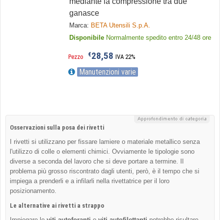
mediante la compressione tra due
ganasce
Marca:
BETA Utensili S.p.A.
Disponibile
Normalmente spedito entro 24/48 ore
28,58
€
Pezzo
IVA 22%
Manutenzioni varie
Osservazioni sulla posa dei rivetti
I rivetti si utilizzano per fissare lamiere o materiale metallico senza
l'utilizzo di colle o elementi chimici. Ovviamente le tipologie sono
diverse a seconda del lavoro che si deve portare a termine. Il
problema più grosso riscontrato dagli utenti, però, è il tempo che si
impiega a prenderli e a infilarli nella rivettatrice per il loro
posizionamento.
Le alternative ai rivetti a strappo
Impiegare le
viti autoforanti
o
viti autofilettanti
potrebbe risultare