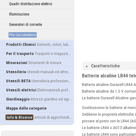
Quadri distribuzione elettrici
Illuminazione
Generatori di corrente
Pile Caricabatterie
Prodotti Chimici
Solventi, colori, lubrificanti...
Per il trasporto
Trasporti e magazzino
Misurazioni
Strumenti di misura
Caratteristiche
Utensileria
Utensili manuali ed attrezzature
Batterie alcaline LR44 tel
Utensili BETA
Utensileria professionale
Batteria alcaline Duracell LR44
Utensili elettrici
Elettroutensili professionali
Batterie alcaline da 1,5 V comune
Le batterie Duracell Alcaline gara
Giardinaggio
Attrezzi giardino ed agricoltura
Sostituiscono le batterie al me
Mappa delle categorie
Sebbene le proprietà elettriche 
Info & Risorse
Articoli di approfondimento
provare al posto con le LR44 (A
Le batterie LR44 o AG13 alkalin
Le batterie LR44 sono particol