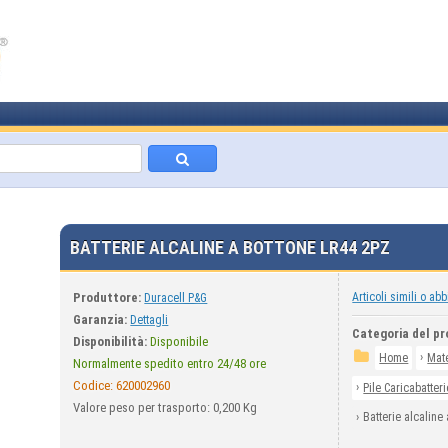
BATTERIE ALCALINE A BOTTONE LR44 2PZ
Produttore:
Articoli simili o abb
Duracell P&G
Garanzia:
Dettagli
Categoria del pr
Disponibilità:
Disponibile
›
Home
Mate
Normalmente spedito entro 24/48 ore
Codice:
620002960
›
Pile Caricabatteri
Valore peso per trasporto: 0,200 Kg
›
Batterie alcaline