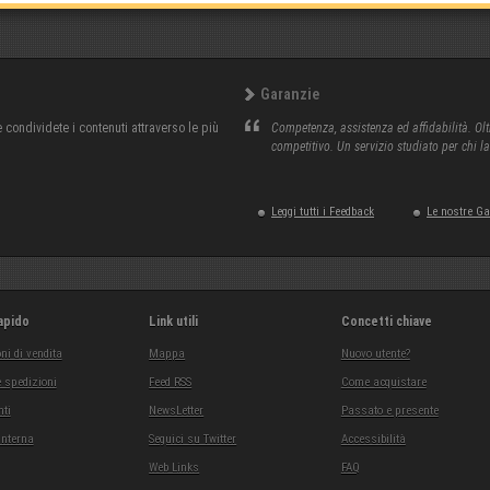
Garanzie
condividete i contenuti attraverso le più
Competenza, assistenza ed affidabilità. Olt
competitivo. Un servizio studiato per chi l
Leggi tutti i Feedback
Le nostre G
apido
Link utili
Concetti chiave
ni di vendita
Mappa
Nuovo utente?
 spedizioni
Feed RSS
Come acquistare
ti
NewsLetter
Passato e presente
interna
Seguici su Twitter
Accessibilità
Web Links
FAQ