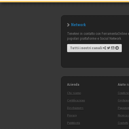
Network
Tenetevi in contatto con FerramentaOnline e 
popolari piattaforme e Social Network.
Tutti i nostri canali
Azienda
Aiuto r
Chi siamo
Condizio
Certificazioni
Gestione
Disclaimers
Pagamen
Privacy
Ricerca 
Pubblicità
Contatti