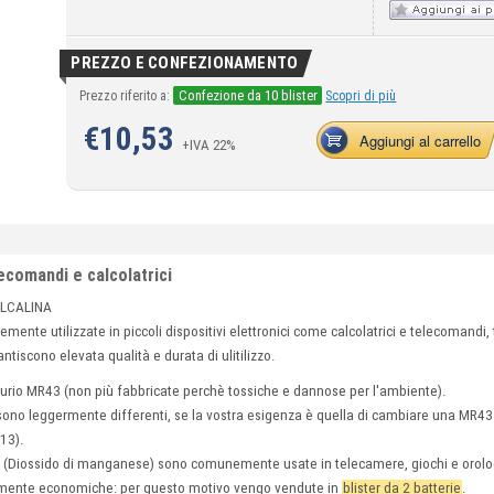
PREZZO E CONFEZIONAMENTO
Confezione da 10 blister
Prezzo riferito a:
Scopri di più
€
10,53
Aggiungi al carrello
+IVA 22%
ecomandi e calcolatrici
 ALCALINA
mente utilizzate in piccoli dispositivi elettronici come calcolatrici e telecomandi,
ntiscono elevata qualità e durata di ulitilizzo.
rcurio MR43 (non più fabbricate perchè tossiche e dannose per l'ambiente).
sono leggermente differenti, se la vostra esigenza è quella di cambiare una MR43 
G13).
e (Diossido di manganese) sono comunemente usate in telecamere, giochi e orolo
armente economiche: per questo motivo vengo vendute in
blister da 2 batterie
.