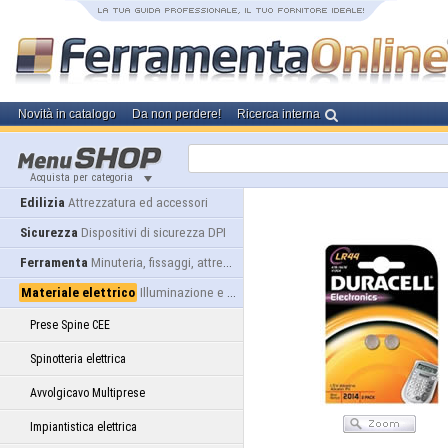
Novità in catalogo
Da non perdere!
Ricerca interna
Acquista per categoria
Edilizia
Attrezzatura ed accessori
Sicurezza
Dispositivi di sicurezza DPI
Ferramenta
Minuteria, fissaggi, attrezzatura
Materiale elettrico
Illuminazione e alimentazione
Prese Spine CEE
Spinotteria elettrica
Avvolgicavo Multiprese
Impiantistica elettrica