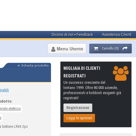
Dicono di noi • Feedback
Assistenza Clienti
Menu Utente
Carrello (0)
MIGLIAIA DI CLIENTI
REGISTRATI
Un successo crescente dal
lontano 1999. Oltre 80.000 aziende,
inabili
professionisti e hobbisti esigenti già
registrati!
odotto:
Registrazione
riale elettrico
e
Leggi le opinioni
 a bottone LR44 2pz