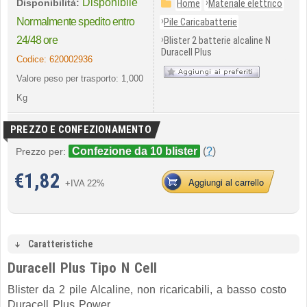
Disponibile
›
Disponibilità:
Home
Materiale elettrico
›
Normalmente spedito entro
Pile Caricabatterie
›
24/48 ore
Blister 2 batterie alcaline N
Duracell Plus
Codice:
620002936
Valore peso per trasporto: 1,000
Kg
PREZZO E CONFEZIONAMENTO
Confezione da 10 blister
(
?
)
Prezzo per:
€
1,82
Aggiungi al carrello
+IVA 22%
Caratteristiche
Duracell Plus Tipo N Cell
Blister da 2 pile Alcaline, non ricaricabili, a basso costo
Duracell Plus Power.