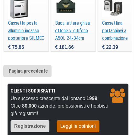
Cassetta posta
Buca lettere ghisa
Cassettina
alluminio incasso
ottone v. citifono
portachiavi a
posteriore SILMEC
A5OL 24x34cm
combinazione
4259 Viro
€ 75,85
€ 181,66
€ 22,39
Pagina precedente
CLIENTI SODDISFATTI
Un successo crescente dal lontano
1999
.
Oltre
80.000
aziende, professionisti e hobbisti
già registrati!
Registrazione
Leggi le opinioni