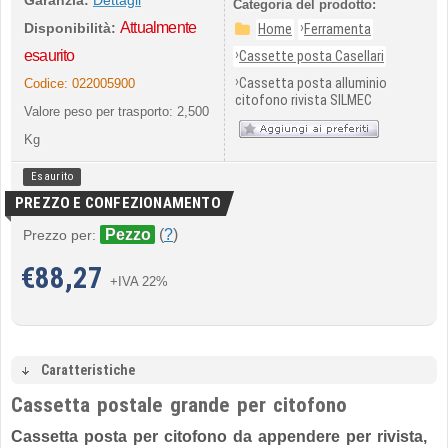
Garanzia:
Dettagli
Categoria del prodotto:
Attualmente
›
Disponibilità:
Home
Ferramenta
›
esaurito
Cassette posta Casellari
›
Cassetta posta alluminio
Codice:
022005900
citofono rivista SILMEC
Valore peso per trasporto: 2,500
Kg
Esaurito
PREZZO E CONFEZIONAMENTO
Pezzo
(
?
)
Prezzo per:
€
88,27
+IVA 22%
Caratteristiche
Cassetta postale grande per citofono
Cassetta posta per citofono da appendere per rivista,