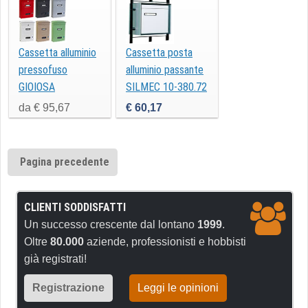
Cassetta alluminio
Cassetta posta
pressofuso
alluminio passante
GIOIOSA
SILMEC 10-380.72
da € 95,67
€ 60,17
Pagina precedente
CLIENTI SODDISFATTI
Un successo crescente dal lontano
1999
.
Oltre
80.000
aziende, professionisti e hobbisti
già registrati!
Registrazione
Leggi le opinioni