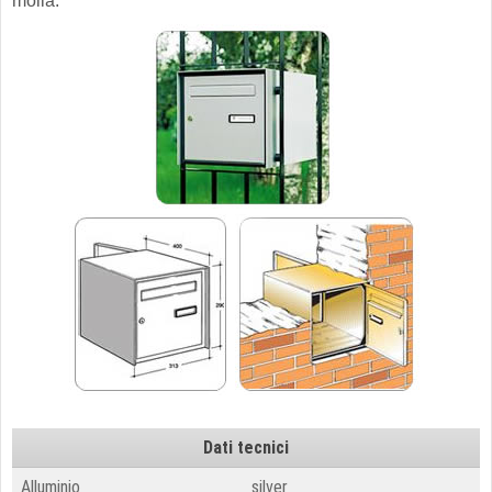
molla.
Dati tecnici
Alluminio
silver