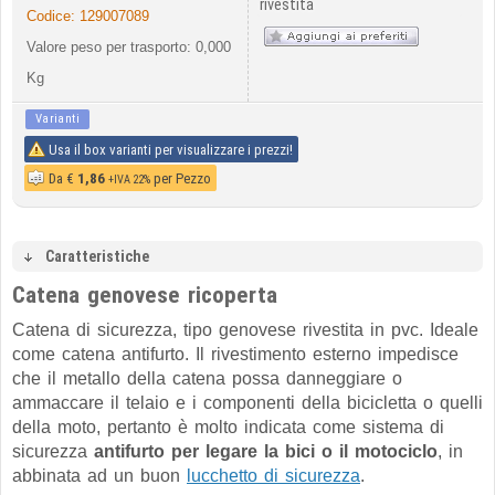
rivestita
Codice:
129007089
Valore peso per trasporto: 0,000
Kg
Varianti
Usa il box varianti per visualizzare i prezzi!
Da
€
1,86
per Pezzo
+IVA 22%
Caratteristiche
Catena genovese ricoperta
Catena di sicurezza, tipo genovese rivestita in pvc. Ideale
come catena antifurto. Il rivestimento esterno impedisce
che il metallo della catena possa danneggiare o
ammaccare il telaio e i componenti della bicicletta o quelli
della moto, pertanto è molto indicata come sistema di
sicurezza
antifurto per legare la bici o il motociclo
, in
abbinata ad un buon
lucchetto di sicurezza
.