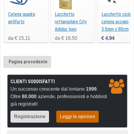
Catena quadra
Lucchetto
Lucchetto ciclo
antifurto
rettangolare City
catena acciaio
Adidus Iseo
3,5mm x 80cm
85101
da € 15,11
da € 18,50
€ 4,94
Pagina precedente
CLIENTI SODDISFATTI
Un successo crescente dal lontano
1999
.
Oltre
80.000
aziende, professionisti e hobbisti
già registrati!
Registrazione
Leggi le opinioni