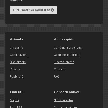
Network.
Tutti i nostri canali
Azienda
Aiuto rapido
Chi siamo
Condizioni di vendita
Certificazioni
Gestione spedizioni
Disclaimers
Ricerca interna
Privacy
Contatti
Pubblicità
FAQ
Link utili
Concetti chiave
Mappa
Nuovo utente?
Feed RSS
Come acquistare