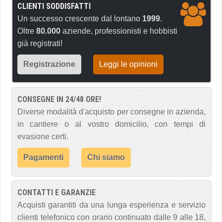
CLIENTI SODDISFATTI
Un successo crescente dal lontano
1999
.
Oltre
80.000
aziende, professionisti e hobbisti
già registrati!
Registrazione
Leggi le opinioni
CONSEGNE IN 24/48 ORE!
Diverse modalità d'acquisto per consegne in azienda,
in cantiere o al vostro domicilio, con tempi di
evasione certi.
Pagamenti
Chi siamo
CONTATTI E GARANZIE
Acquisti garantiti da una lunga esperienza e servizio
clienti telefonico con orario continuato dalle 9 alle 18,