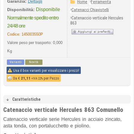
Garanzia:
Dettagli
›
Home
Ferramenta
Disponibile
›
Disponibilità:
Catenacci Chiavistelli
›
Normalmente spedito entro
Catenaccio verticale Hercules
863
24/48 ore
Codice:
145003550P
Valore peso per trasporto: 0,000
Kg
Varianti
Novità
Usa il box varianti per visualizzare i prezzi!
Da
€
21,11
per Pezzo
+IVA 22%
Caratteristiche
Catenaccio verticale Hercules 863 Comunello
Catenaccio verticale serie Hercules in acciaio zincato,
asta tonda, con portalucchetto e piolino.