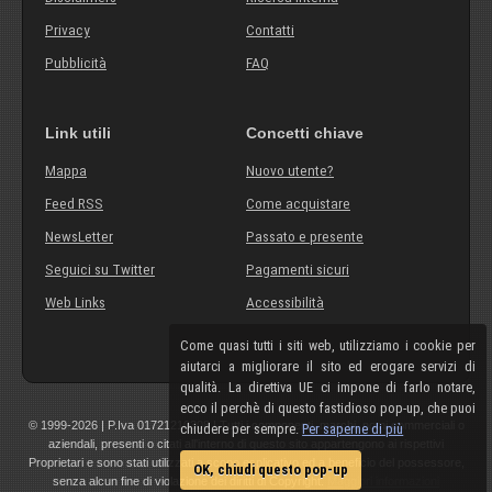
Privacy
Contatti
Pubblicità
FAQ
Link utili
Concetti chiave
Mappa
Nuovo utente?
Feed RSS
Come acquistare
NewsLetter
Passato e presente
Seguici su Twitter
Pagamenti sicuri
Web Links
Accessibilità
Come quasi tutti i siti web, utilizziamo i cookie per
aiutarci a migliorare il sito ed erogare servizi di
qualità. La direttiva UE ci impone di farlo notare,
ecco il perchè di questo fastidioso pop-up, che puoi
© 1999-2026 | P.Iva 01721210308 | Tutti i componenti, marchi, nomi commerciali o
chiudere per sempre.
Per saperne di più
aziendali, presenti o citati all'interno di questo sito appartengono ai rispettivi
Proprietari e sono stati utilizzati a scopo esplicativo ed a beneficio del possessore,
OK, chiudi questo pop-up
senza alcun fine di violazione dei diritti di Copyright.
Maggiori informazioni