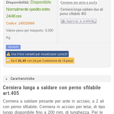
Disponibile
›
Disponibilità:
Cerniere per ante e porte
›
Normalmente spedito entro
Cerniera lunga saldare due ali
perno sfilabile 405
24/48 ore
Codice:
145016669
Valore peso per trasporto: 0,000
Kg
Varianti
Usa il box varianti per visualizzare i prezzi!
Da
€
35,49
per Confezione da 14 pezzi
+IVA 22%
Caratteristiche
Cerniera lunga a saldare con perno sfilabile
art.405
Cerniera a saldare pesante per ante in acciaio, a 2 ali
con perno sfilabile. Cerniera in acciaio per telai, di tipo
lungo disponibile fino a 200 mm. di lunghezza. Per le