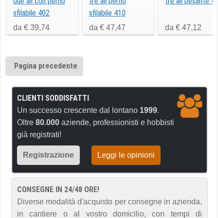
due ali con perno
tre ali perno
tre ali pesante 4
sfilabile 402
sfilabile 410
da € 39,74
da € 47,47
da € 47,12
Pagina precedente
CLIENTI SODDISFATTI
Un successo crescente dal lontano
1999
.
Oltre
80.000
aziende, professionisti e hobbisti
già registrati!
Registrazione
Leggi le opinioni
CONSEGNE IN 24/48 ORE!
Diverse modalità d'acquisto per consegne in azienda,
in cantiere o al vostro domicilio, con tempi di