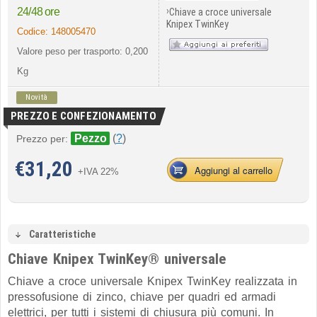
›
24/48 ore
Chiave a croce universale
Knipex TwinKey
Codice:
148005470
Valore peso per trasporto: 0,200
Kg
Novità
PREZZO E CONFEZIONAMENTO
Pezzo
(
?
)
Prezzo per:
€
31,20
Aggiungi al carrello
+IVA 22%
Caratteristiche
Chiave Knipex TwinKey® universale
Chiave a croce universale Knipex TwinKey realizzata in
pressofusione di zinco, chiave per quadri ed armadi
elettrici, per tutti i sistemi di chiusura più comuni. In