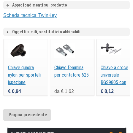
Approfondimenti sul prodotto
Scheda tecnica TwinKey
Oggetti simili, sostitutivi o abbinabili
Chiave quadra
Chiave femmina
Chiave a croce
nylon per sportelli
per contatore 625
universale
ispezione
BGS9805 con
quadro maschio
€ 0,94
da € 1,62
€ 8,12
Pagina precedente