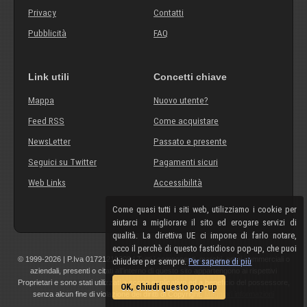
Privacy
Contatti
Pubblicità
FAQ
Link utili
Concetti chiave
Mappa
Nuovo utente?
Feed RSS
Come acquistare
NewsLetter
Passato e presente
Seguici su Twitter
Pagamenti sicuri
Web Links
Accessibilità
Come quasi tutti i siti web, utilizziamo i cookie per
aiutarci a migliorare il sito ed erogare servizi di
qualità. La direttiva UE ci impone di farlo notare,
ecco il perchè di questo fastidioso pop-up, che puoi
© 1999-2026 | P.Iva 01721210308 | Tutti i componenti, marchi, nomi commerciali o
chiudere per sempre.
Per saperne di più
aziendali, presenti o citati all'interno di questo sito appartengono ai rispettivi
Proprietari e sono stati utilizzati a scopo esplicativo ed a beneficio del possessore,
OK, chiudi questo pop-up
senza alcun fine di violazione dei diritti di Copyright.
Maggiori informazioni