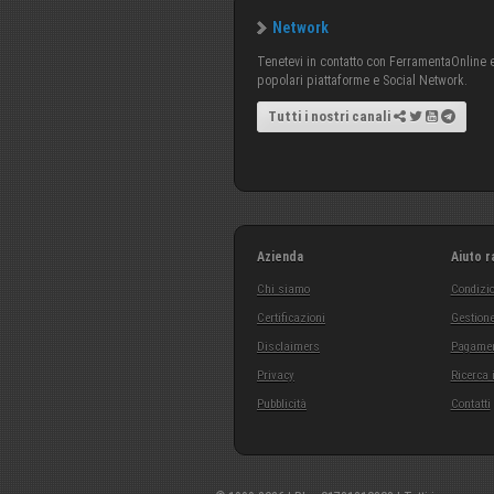
Network
Tenetevi in contatto con FerramentaOnline e 
popolari piattaforme e Social Network.
Tutti i nostri canali
Azienda
Aiuto r
Chi siamo
Condizio
Certificazioni
Gestione
Disclaimers
Pagamen
Privacy
Ricerca 
Pubblicità
Contatti