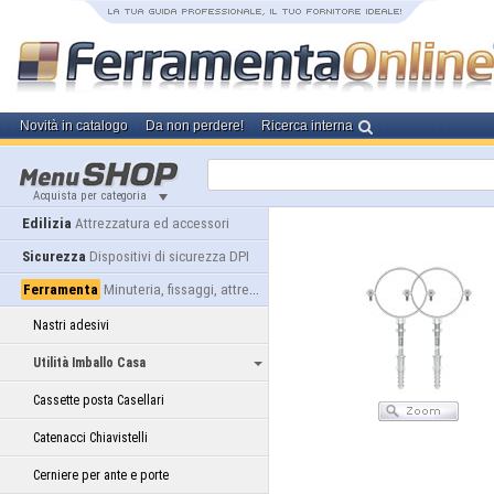
Novità in catalogo
Da non perdere!
Ricerca interna
Acquista per categoria
Edilizia
Attrezzatura ed accessori
Sicurezza
Dispositivi di sicurezza DPI
Ferramenta
Minuteria, fissaggi, attrezzatura
Nastri adesivi
Utilità Imballo Casa
Cassette posta Casellari
Catenacci Chiavistelli
Cerniere per ante e porte