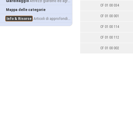
Giardinaggio
Attrezzi giardino ed agricoltura
CF 01 00 034
Mappa delle categorie
CF 01 00 001
Info & Risorse
Articoli di approfondimento
CF 01 00 114
CF 01 00 112
CF 01 00 002