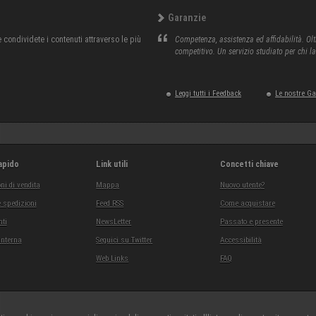
Garanzie
condividete i contenuti attraverso le più
Competenza, assistenza ed affidabilità. Olt
competitivo. Un servizio studiato per chi l
Leggi tutti i Feedback
Le nostre G
apido
Link utili
Concetti chiave
ni di vendita
Mappa
Nuovo utente?
 spedizioni
Feed RSS
Come acquistare
ti
NewsLetter
Passato e presente
interna
Seguici su Twitter
Accessibilità
Web Links
FAQ