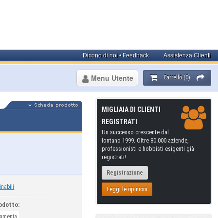
Dicono di noi • Feedback
Assistenza Clienti
Menu Utente
Carrello (0)
MIGLIAIA DI CLIENTI
REGISTRATI
Un successo crescente dal
lontano 1999. Oltre 80.000 aziende,
professionisti e hobbisti esigenti già
registrati!
Registrazione
inabili
Leggi le opinioni
odotto:
ramenta