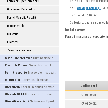
pz. 2 viti TE impronta combinat
Ferramenta per serramenti
pz. 1
vite di giunzione
M8 x
Guarnizioni Parafreddo
pz. 1 tassello Ø10 x 60
Pomoli Maniglie Portabiti
Confezione:
buste da due coll
Reggimensole
Installazione
Minuteria
Forare il materiale di supporto, i
Lucchetti
Zanzariere fai-da-te
Materiale elettrico
Illuminazione e alimentazione
Prodotti Chimici
Solventi, colori, lubrificanti...
Per il trasporto
Trasporti e magazzino
Misurazioni
Strumenti di misura
Codice Tecfi
Utensileria
Utensili manuali ed attrezzature
Utensili BETA
Utensileria professionale
CF 01 00 038
Utensili elettrici
Elettroutensili professionali
CF 01 00 012