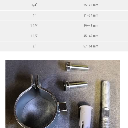
3/4"
25÷28 mm
1"
31÷34 mm
1-1/4"
39÷43 mm
1-1/2"
45÷49 mm
2"
57÷61 mm