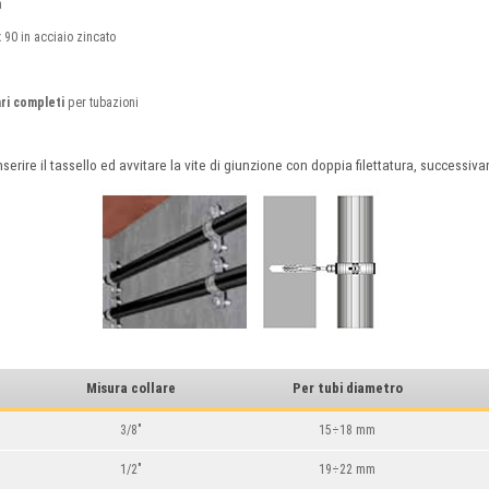
a
 90 in acciaio zincato
ari completi
per tubazioni
nserire il tassello ed avvitare la vite di giunzione con doppia filettatura, successiva
Misura collare
Per tubi diametro
3/8"
15÷18 mm
1/2"
19÷22 mm