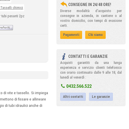
CONSEGNE IN 24/48 ORE!
 Tasselli chimici
Diverse modalità d'acquisto per
consegne in azienda, in cantiere o al
er tubi pesanti 2pz
vostro domicilio, con tempi di evasione
certi.
Pagamenti
Chi siamo
CONTATTI E GARANZIE
Acquisti garantiti da una lunga
esperienza e servizio clienti telefonico
con orario continuato dalle 9 alle 18, dal
lunedì al venerdì :
0432.566.522
o di vite e tassello. Si impiega
Altri contatti
Le garanzie
ermettono di fissare e allineare
o di tubi idraulici anche di