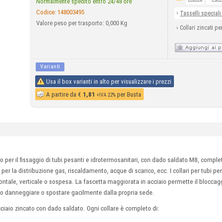
Normalmente spedito entro 24/48 ore
Codice:
148003495
›
Tasselli speciali
Valore peso per trasporto: 0,000 Kg
›
Collari zincati p
Varianti
Usa il box varianti in alto per visualizzare i prezzi
A partire da
€
1,81
per Busta
+IVA 22%
o per il fissaggio di tubi pesanti e idrotermosanitari, con dado saldato M8, complet
i per la distribuzione gas, riscaldamento, acque di scarico, ecc. I collari per tubi p
ontale, verticale o sospesa. La fascetta maggiorata in acciaio permette il bloccaggi
no danneggiare o spostare gacilmente dalla propria sede.
ciaio zincato con dado saldato. Ogni collare è completo di: