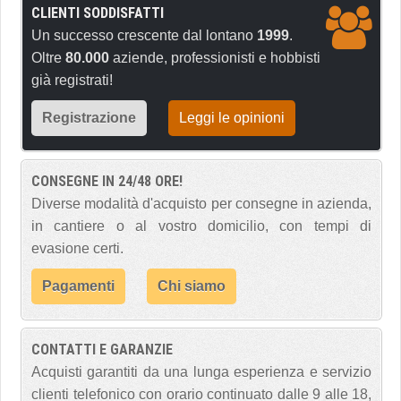
CLIENTI SODDISFATTI
Un successo crescente dal lontano
1999
.
Oltre
80.000
aziende, professionisti e hobbisti
già registrati!
Registrazione
Leggi le opinioni
CONSEGNE IN 24/48 ORE!
Diverse modalità d'acquisto per consegne in azienda,
in cantiere o al vostro domicilio, con tempi di
evasione certi.
Pagamenti
Chi siamo
CONTATTI E GARANZIE
Acquisti garantiti da una lunga esperienza e servizio
clienti telefonico con orario continuato dalle 9 alle 18,