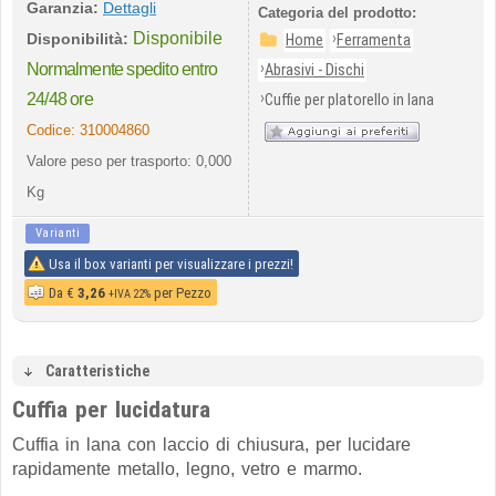
Garanzia:
Dettagli
Categoria del prodotto:
Disponibile
›
Disponibilità:
Home
Ferramenta
›
Normalmente spedito entro
Abrasivi - Dischi
›
24/48 ore
Cuffie per platorello in lana
Codice:
310004860
Valore peso per trasporto: 0,000
Kg
Varianti
Usa il box varianti per visualizzare i prezzi!
Da
€
3,26
per Pezzo
+IVA 22%
Caratteristiche
Cuffia per lucidatura
Cuffia in lana con laccio di chiusura, per lucidare
rapidamente metallo, legno, vetro e marmo.