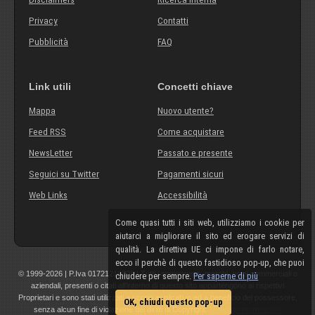
Privacy
Contatti
Pubblicità
FAQ
Link utili
Concetti chiave
Mappa
Nuovo utente?
Feed RSS
Come acquistare
NewsLetter
Passato e presente
Seguici su Twitter
Pagamenti sicuri
Web Links
Accessibilità
Come quasi tutti i siti web, utilizziamo i cookie per
aiutarci a migliorare il sito ed erogare servizi di
qualità. La direttiva UE ci impone di farlo notare,
ecco il perchè di questo fastidioso pop-up, che puoi
© 1999-2026 | P.Iva 01721210308 | Tutti i componenti, marchi, nomi commerciali o
chiudere per sempre.
Per saperne di più
aziendali, presenti o citati all'interno di questo sito appartengono ai rispettivi
Proprietari e sono stati utilizzati a scopo esplicativo ed a beneficio del possessore,
OK, chiudi questo pop-up
senza alcun fine di violazione dei diritti di Copyright.
Maggiori informazioni