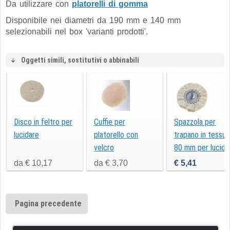
Da utilizzare con
platorelli di gomma
Disponibile nei diametri da 190 mm e 140 mm
selezionabili nel box 'varianti prodotti'.
Oggetti simili, sostitutivi o abbinabili
Disco in feltro per
Cuffie per
Spazzola per
lucidare
platorello con
trapano in tessut
velcro
80 mm per lucida
da € 10,17
da € 3,70
€ 5,41
Pagina precedente