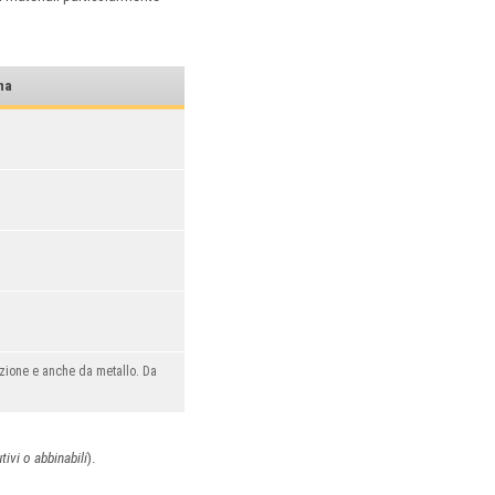
na
uzione e anche da metallo. Da
tivi o abbinabili
).