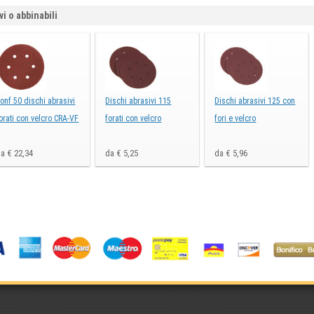
vi o abbinabili
onf 50 dischi abrasivi
Dischi abrasivi 115
Dischi abrasivi 125 con
orati con velcro CRA-VF
forati con velcro
fori e velcro
a € 22,34
da € 5,25
da € 5,96