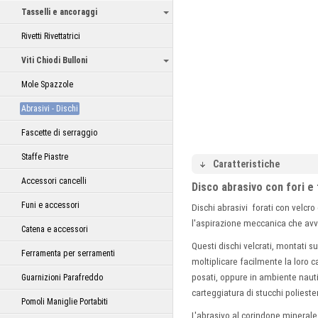
Tasselli e ancoraggi
Rivetti Rivettatrici
Viti Chiodi Bulloni
Mole Spazzole
Abrasivi - Dischi
Fascette di serraggio
Staffe Piastre
Caratteristiche
Accessori cancelli
Disco abrasivo con fori e
Funi e accessori
Dischi abrasivi forati con velcro 
l'aspirazione meccanica che avvi
Catena e accessori
Questi dischi velcrati, montati s
Ferramenta per serramenti
moltiplicare facilmente la loro c
posati, oppure in ambiente nauti
Guarnizioni Parafreddo
carteggiatura di stucchi poliester
Pomoli Maniglie Portabiti
L'abrasivo al corindone mineral