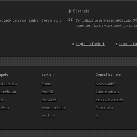
Garanzie
condividete i contenuti attraverso le più
Competenza, assistenza ed affidabilità. Olt
competitivo. Un servizio studiato per chi l
Leggi tutti i Feedback
Le nostre G
apido
Link utili
Concetti chiave
ni di vendita
Mappa
Nuovo utente?
 spedizioni
Feed RSS
Come acquistare
ti
NewsLetter
Passato e presente
interna
Seguici su Twitter
Accessibilità
Web Links
FAQ