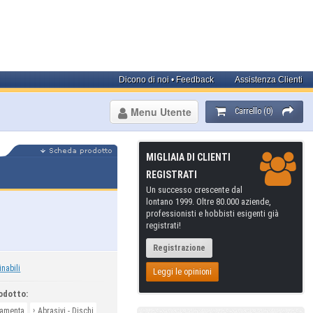
Dicono di noi • Feedback
Assistenza Clienti
Menu Utente
Carrello (0)
MIGLIAIA DI CLIENTI
REGISTRATI
Un successo crescente dal
lontano 1999. Oltre 80.000 aziende,
professionisti e hobbisti esigenti già
registrati!
Registrazione
inabili
Leggi le opinioni
odotto:
›
ramenta
Abrasivi - Dischi