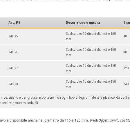
Art. PG
Descrizione e misura
Gra
Confezione 10 dischi diametro 150
349.95
40
mm
Confezione 10 dischi diametro 150
349.96
80
mm
Confezione 10 dischi diametro 150
349.97
120
mm
Confezione 10 dischi diametro 150
349.98
240
mm
rnice, smalto e per grosse asportazioni da ogni tipo di legno, materiale plastico, da costr
 con levigatrici rotoorbitali
rasivo è disponibile anche nel diametro da 115 e 125 mm. (vedi
Oggetti simili, sostitu