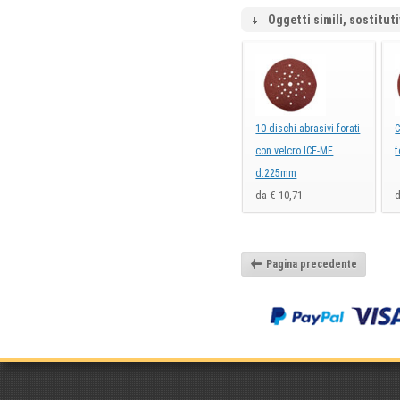
Oggetti simili, sostituti
10 dischi abrasivi forati
C
con velcro ICE-MF
f
d.225mm
da € 10,71
d
Pagina precedente