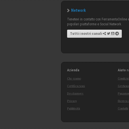
Network
Tenetevi in contatto con FerramentaOnline e 
popolari piattaforme e Social Network.
Tutti i nostri canali
Azienda
Aiuto r
Chi siamo
Condizio
Certificazioni
Gestione
Disclaimers
Pagamen
Privacy
Ricerca 
Pubblicità
Contatti