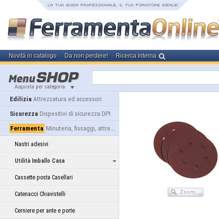
Novità in catalogo
Da non perdere!
Ricerca interna
Acquista per categoria
Edilizia
Attrezzatura ed accessori
Sicurezza
Dispositivi di sicurezza DPI
Ferramenta
Minuteria, fissaggi, attrezzatura
Nastri adesivi
Utilità Imballo Casa
Cassette posta Casellari
Catenacci Chiavistelli
Cerniere per ante e porte