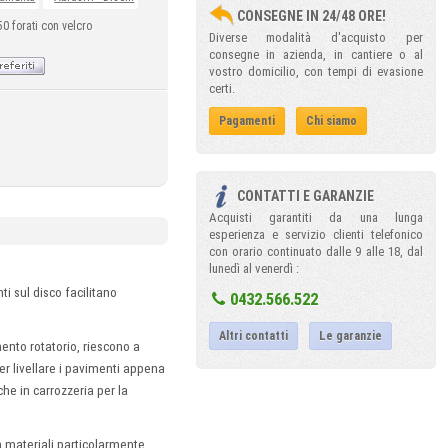
CONSEGNE IN 24/48 ORE!
50 forati con velcro
Diverse modalità d'acquisto per
consegne in azienda, in cantiere o al
vostro domicilio, con tempi di evasione
certi.
Pagamenti
Chi siamo
CONTATTI E GARANZIE
Acquisti garantiti da una lunga
esperienza e servizio clienti telefonico
con orario continuato dalle 9 alle 18, dal
lunedì al venerdì :
nti sul disco facilitano
0432.566.522
Altri contatti
Le garanzie
mento rotatorio, riescono a
er livellare i pavimenti appena
he in carrozzeria per la
 materiali particolarmente