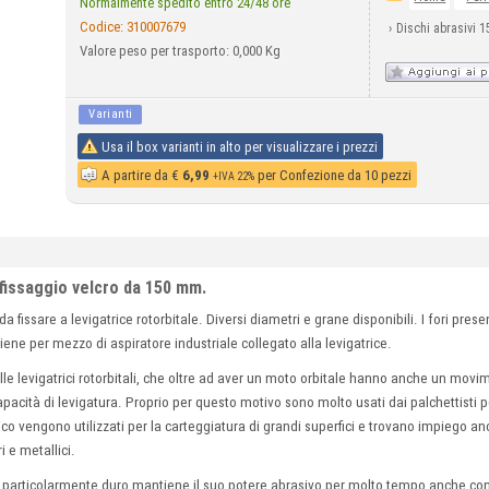
Normalmente spedito entro 24/48 ore
Codice:
310007679
›
Dischi abrasivi 1
Valore peso per trasporto: 0,000 Kg
Varianti
Usa il box varianti in alto per visualizzare i prezzi
A partire da
€
6,99
per Confezione da 10 pezzi
+IVA 22%
 fissaggio velcro da 150 mm.
da fissare a levigatrice rotorbitale. Diversi diametri e grane disponibili. I fori prese
ene per mezzo di aspiratore industriale collegato alla levigatrice.
ulle levigatrici rotorbitali, che oltre ad aver un moto orbitale hanno anche un movi
apacità di levigatura. Proprio per questo motivo sono molto usati dai palchettisti p
co vengono utilizzati per la carteggiatura di grandi superfici e trovano impiego anc
i e metallici.
e particolarmente duro mantiene il suo potere abrasivo per molto tempo anche con