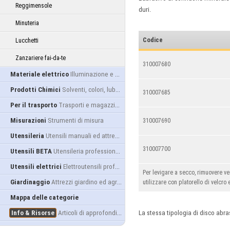
Reggimensole
duri.
Minuteria
Codice
Lucchetti
Zanzariere fai-da-te
310007680
Materiale elettrico
Illuminazione e alimentazione
Prodotti Chimici
Solventi, colori, lubrificanti...
310007685
Per il trasporto
Trasporti e magazzino
Misurazioni
Strumenti di misura
310007690
Utensileria
Utensili manuali ed attrezzature
310007700
Utensili BETA
Utensileria professionale
Utensili elettrici
Elettroutensili professionali
Per levigare a secco, rimuovere ve
Giardinaggio
Attrezzi giardino ed agricoltura
utilizzare con platorello di velcro e
Mappa delle categorie
Info & Risorse
Articoli di approfondimento
La stessa tipologia di disco ab