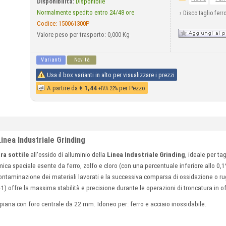
Disponibilità:
Disponibile
Normalmente spedito entro 24/48 ore
›
Disco taglio ferr
Codice:
150061300P
Valore peso per trasporto: 0,000 Kg
Varianti
Novità
Usa il box varianti in alto per visualizzare i prezzi
A partire da
€
1,44
per Pezzo
+IVA 22%
Linea Industriale Grinding
tra sottile
all'ossido di alluminio della
Linea Industriale Grinding
, ideale per ta
ca speciale esente da ferro, zolfo e cloro (con una percentuale inferiore allo 0,1%
taminazione dei materiali lavorati e la successiva comparsa di ossidazione o rug
41) offre la massima stabilità e precisione durante le operazioni di troncatura in off
ana con foro centrale da 22 mm. Idoneo per: ferro e acciaio inossidabile.