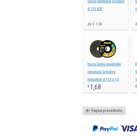
Disco lamellare zirconio
D
d.115 K2F
c
da € 1,58
d
Disco taglio piastrelle
D
ceramica Grinding
G
Industrial d.115 x 1,6
1
1,68
€
mm
Pagina precedente