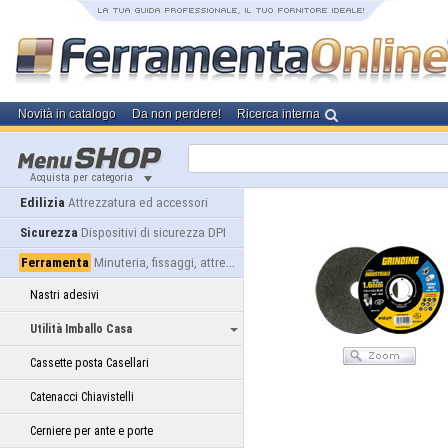
Novità in catalogo
Da non perdere!
Ricerca interna
Acquista per categoria
Edilizia
Attrezzatura ed accessori
Sicurezza
Dispositivi di sicurezza DPI
Ferramenta
Minuteria, fissaggi, attrezzatura
Nastri adesivi
Utilità Imballo Casa
Cassette posta Casellari
Catenacci Chiavistelli
Cerniere per ante e porte