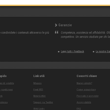
Garanzie
condividete i contenuti attraverso le più
Competenza, assistenza ed affidabilità. Olt
competitivo. Un servizio studiato per chi l
Leggi tutti i Feedback
Le nostre G
apido
Link utili
Concetti chiave
ni di vendita
Mappa
Nuovo utente?
 spedizioni
Feed RSS
Come acquistare
ti
NewsLetter
Passato e presente
interna
Seguici su Twitter
Accessibilità
Web Links
FAQ