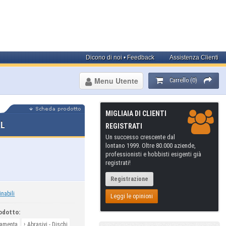
Dicono di noi • Feedback
Assistenza Clienti
Menu Utente
Carrello (0)
MIGLIAIA DI CLIENTI
AL
REGISTRATI
Un successo crescente dal
lontano 1999. Oltre 80.000 aziende,
professionisti e hobbisti esigenti già
registrati!
Registrazione
inabili
Leggi le opinioni
odotto:
›
ramenta
Abrasivi - Dischi