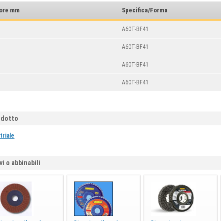
sore mm
Specifica/Forma
A60T-BF41
A60T-BF41
A60T-BF41
A60T-BF41
odotto
triale
vi o abbinabili