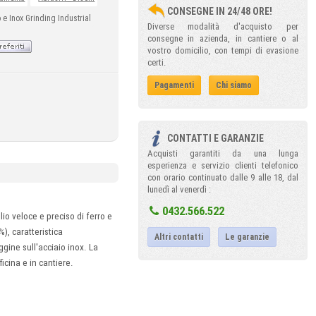
CONSEGNE IN 24/48 ORE!
o e Inox Grinding Industrial
Diverse modalità d'acquisto per
consegne in azienda, in cantiere o al
vostro domicilio, con tempi di evasione
certi.
Pagamenti
Chi siamo
CONTATTI E GARANZIE
Acquisti garantiti da una lunga
esperienza e servizio clienti telefonico
con orario continuato dalle 9 alle 18, dal
lunedì al venerdì :
0432.566.522
glio veloce e preciso di ferro e
), caratteristica
Altri contatti
Le garanzie
gine sull'acciaio inox. La
icina e in cantiere.