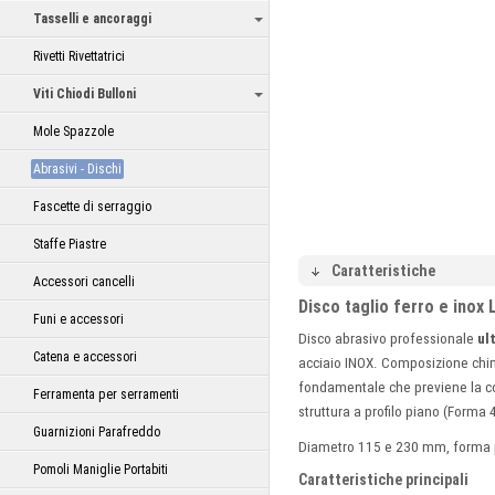
Tasselli e ancoraggi
Rivetti Rivettatrici
Viti Chiodi Bulloni
Mole Spazzole
Abrasivi - Dischi
Fascette di serraggio
Staffe Piastre
Caratteristiche
Accessori cancelli
Disco taglio ferro e inox 
Funi e accessori
Disco abrasivo professionale
ul
Catena e accessori
acciaio INOX. Composizione chimi
fondamentale che previene la con
Ferramenta per serramenti
struttura a profilo piano (Forma 
Guarnizioni Parafreddo
Diametro 115 e 230 mm, forma pi
Pomoli Maniglie Portabiti
Caratteristiche principali