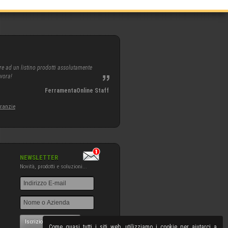
re ad un listino prodotti assolutamente
avora!
FerramentaOnline Staff
aranzie
NEWSLETTER
Novità, prodotti e soluzioni...
Iscrizione NewsLetter
Come quasi tutti i siti web, utilizziamo i cookie per aiutarci a