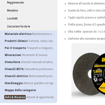
Reggimensole
Abrasivo all'ossido di alluminio
Minuteria
Esente da ferro, zolfo e cloro (
Taglio rapido, preciso e confo
Lucchetti
Profilo piano, (forma 41) specif
Zanzariere fai-da-te
Ultra sottile: spessori da 1 a 2
Materiale elettrico
Illuminazione e alimentazione
Conforme alla normativa europea
Prodotti Chimici
Solventi, colori, lubrificanti...
Per il trasporto
Trasporti e magazzino
Misurazioni
Strumenti di misura
Utensileria
Utensili manuali ed attrezzature
Utensili BETA
Utensileria professionale
Utensili elettrici
Elettroutensili professionali
Giardinaggio
Attrezzi giardino ed agricoltura
Mappa delle categorie
Info & Risorse
Articoli di approfondimento