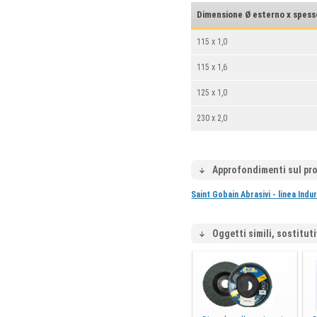
Dimensione Ø esterno x spes
115 x 1,0
115 x 1,6
125 x 1,0
230 x 2,0
Approfondimenti sul pr
Saint Gobain Abrasivi - linea Indur
Oggetti simili, sostituti