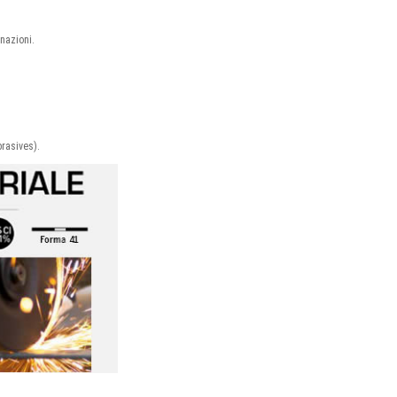
inazioni.
brasives).