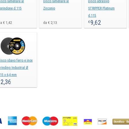
isco lamellare al
Disco lamellare al
Disco abrasivo
orindone d.115
Zirconio
STRIPPER Platinum
d.115
9,62
€
a € 1,42
da € 2,13
isco sbavo ferro e inox
rinding Industrial Ø
15 x 6,4 mm
2,36
€