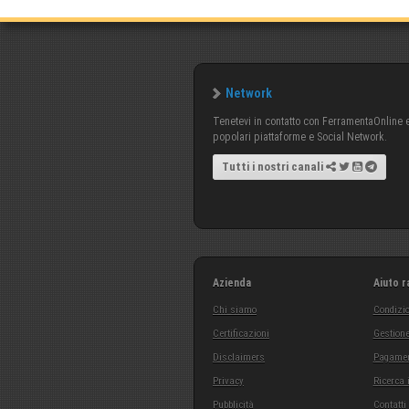
Network
Tenetevi in contatto con FerramentaOnline e 
popolari piattaforme e Social Network.
Tutti i nostri canali
Azienda
Aiuto r
Chi siamo
Condizio
Certificazioni
Gestione
Disclaimers
Pagamen
Privacy
Ricerca 
Pubblicità
Contatti