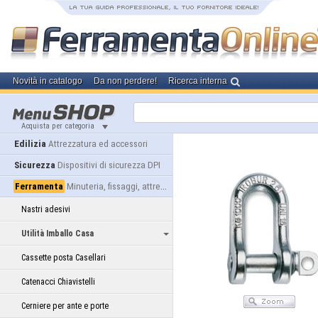
Novità in catalogo
Da non perdere!
Ricerca interna
Acquista per categoria
Edilizia
Attrezzatura ed accessori
Sicurezza
Dispositivi di sicurezza DPI
Ferramenta
Minuteria, fissaggi, attrezzatura
Nastri adesivi
Utilità Imballo Casa
Cassette posta Casellari
Catenacci Chiavistelli
Cerniere per ante e porte