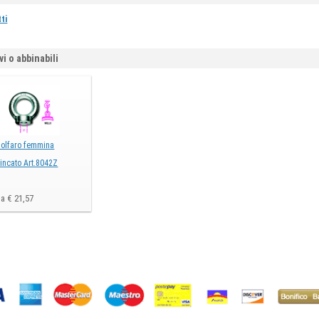
tti
vi o abbinabili
olfaro femmina
incato Art.8042Z
a € 21,57