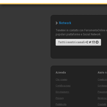
Network
Tenetevi in contatto con FerramentaOnline e 
popolari piattaforme e Social Network.
Tutti i nostri canali
Azienda
Aiuto r
Chi siamo
Condizio
Certificazioni
Gestione
Disclaimers
Pagamen
Privacy
Ricerca 
Pubblicità
Contatti