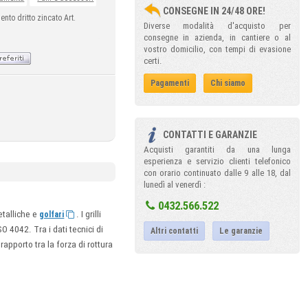
CONSEGNE IN 24/48 ORE!
ento dritto zincato Art.
Diverse modalità d'acquisto per
consegne in azienda, in cantiere o al
vostro domicilio, con tempi di evasione
certi.
Pagamenti
Chi siamo
CONTATTI E GARANZIE
Acquisti garantiti da una lunga
esperienza e servizio clienti telefonico
con orario continuato dalle 9 alle 18, dal
lunedì al venerdì :
0432.566.522
etalliche e
. I grilli
golfari
 4042. Tra i dati tecnici di
Altri contatti
Le garanzie
rapporto tra la forza di rottura