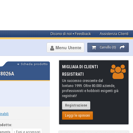
Dicono di noi • Feedback
Assistenza Clienti
Menu Utente
Carrello (0)
MIGLIAIA DI CLIENTI
 8026A
REGISTRATI
Un successo crescente dal
lontano 1999. Oltre 80.000 aziende,
professionisti e hobbisti esigenti già
registrati!
Registrazione
inabili
Leggi le opinioni
odotto:
›
ramenta
Funi e accessori