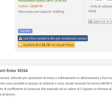
Normalmente spedito entro 24/48 ore
Codice:
126006794
›
Grillo di sollevam
8026A
Valore peso per trasporto: 0,000 Kg
Varianti
Usa il box varianti in alto per visualizzare i prezzi
A partire da
€
23,18
per Pezzo
+IVA 22%
santi Robur 8026A
ta portata, utilizzati per operazioni di traino e sollevamento in abbinamento a funi m
to sono prodotti in acciaio al carbonio e sono zincati secondo la norma UNI EN ISO
to di coefficiente di sicurezza che equivale ad un valore di 5 (questo si riferisce al 
e di lavoro).