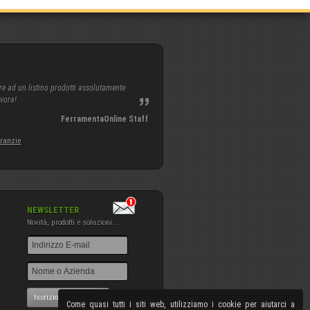
re ad un listino prodotti assolutamente
avora!
FerramentaOnline Staff
aranzie
NEWSLETTER
Novità, prodotti e soluzioni...
Iscrizione NewsLetter
Come quasi tutti i siti web, utilizziamo i cookie per aiutarci a