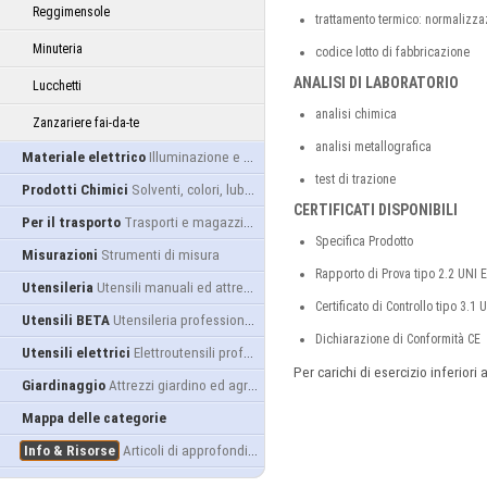
Reggimensole
trattamento termico: normalizza
Minuteria
codice lotto di fabbricazione
ANALISI DI LABORATORIO
Lucchetti
analisi chimica
Zanzariere fai-da-te
analisi metallografica
Materiale elettrico
Illuminazione e alimentazione
test di trazione
Prodotti Chimici
Solventi, colori, lubrificanti...
CERTIFICATI DISPONIBILI
Per il trasporto
Trasporti e magazzino
Specifica Prodotto
Misurazioni
Strumenti di misura
Rapporto di Prova tipo 2.2 UNI
Utensileria
Utensili manuali ed attrezzature
Certificato di Controllo tipo 3.
Utensili BETA
Utensileria professionale
Dichiarazione di Conformità CE
Utensili elettrici
Elettroutensili professionali
Per carichi di esercizio inferiori
Giardinaggio
Attrezzi giardino ed agricoltura
Mappa delle categorie
Info & Risorse
Articoli di approfondimento