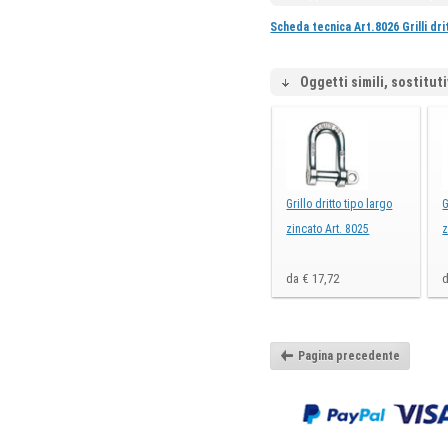
Scheda tecnica Art.8026 Grilli dri
Oggetti simili, sostituti
Grillo dritto tipo largo
G
zincato Art. 8025
z
da € 17,72
d
Pagina precedente