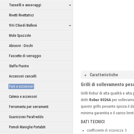
Tasselli e ancoraggi
Rivetti Rivettatrici
Viti Chiodi Bulloni
Mole Spazzole
Abrasivi - Dischi
Fascette di serraggio
Staffe Piastre
Caratteristiche
Accessori cancelli
Grilli di sollevamento pe
Funi e accessori
Grilli Robur di alta qualità e al
Catena e accessori
dritti
Robur 8026A
per sollevamen
questo grillo pesante spicca il da
Ferramenta per serramenti
minima garantita e il carico limit
Guarnizioni Parafreddo
DATI TECNICI
Pomoli Maniglie Portabiti
coefficiente di sicurezza: 5