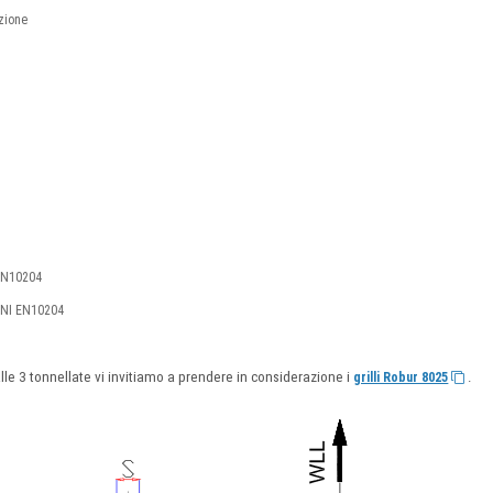
zione
 EN10204
1 UNI EN10204
 alle 3 tonnellate vi invitiamo a prendere in considerazione i
.
grilli Robur 8025