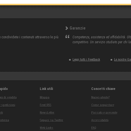
Garanzie
condividete i contenuti attraverso le più
Competenza, assistenza ed affidabilità. Olt
competitivo. Un servizio studiato per chi l
Leggi tutti i Feedback
Le nostre G
apido
Link utili
Concetti chiave
ni di vendita
Mappa
Nuovo utente?
 spedizioni
Feed RSS
Come acquistare
ti
NewsLetter
Passato e presente
interna
Seguici su Twitter
Accessibilità
Web Links
FAQ