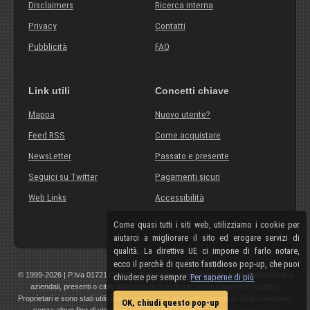
Disclaimers
Ricerca interna
Privacy
Contatti
Pubblicità
FAQ
Link utili
Concetti chiave
Mappa
Nuovo utente?
Feed RSS
Come acquistare
NewsLetter
Passato e presente
Seguici su Twitter
Pagamenti sicuri
Web Links
Accessibilità
Come quasi tutti i siti web, utilizziamo i cookie per
aiutarci a migliorare il sito ed erogare servizi di
qualità. La direttiva UE ci impone di farlo notare,
ecco il perchè di questo fastidioso pop-up, che puoi
© 1999-2026 | P.Iva 01721210308 | Tutti i componenti, marchi, nomi commerciali o
chiudere per sempre.
Per saperne di più
aziendali, presenti o citati all'interno di questo sito appartengono ai rispettivi
Proprietari e sono stati utilizzati a scopo esplicativo ed a beneficio del possessore,
OK, chiudi questo pop-up
senza alcun fine di violazione dei diritti di Copyright.
Maggiori informazioni