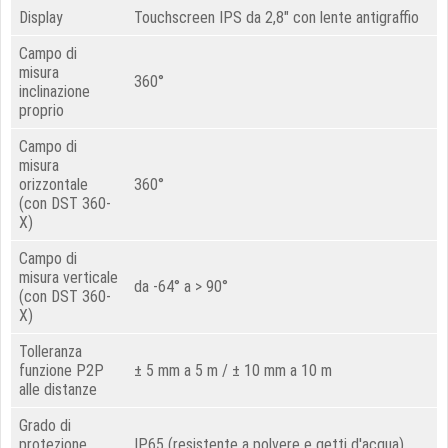
Display
Touchscreen IPS da 2,8" con lente antigraffio
Campo di
misura
360°
inclinazione
proprio
Campo di
misura
orizzontale
360°
(con DST 360-
X)
Campo di
misura verticale
da -64° a > 90°
(con DST 360-
X)
Tolleranza
funzione P2P
± 5 mm a 5 m / ± 10 mm a 10 m
alle distanze
Grado di
protezione
IP65 (resistente a polvere e getti d'acqua)