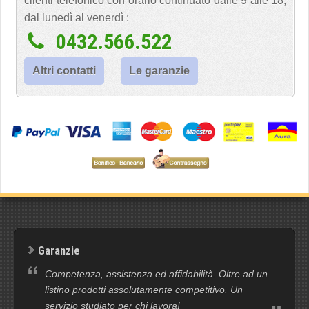
clienti telefonico con orario continuato dalle 9 alle 18,
dal lunedì al venerdì :
0432.566.522
Altri contatti
Le garanzie
Garanzie
Competenza, assistenza ed affidabilità. Oltre ad un
listino prodotti assolutamente competitivo. Un
servizio studiato per chi lavora!