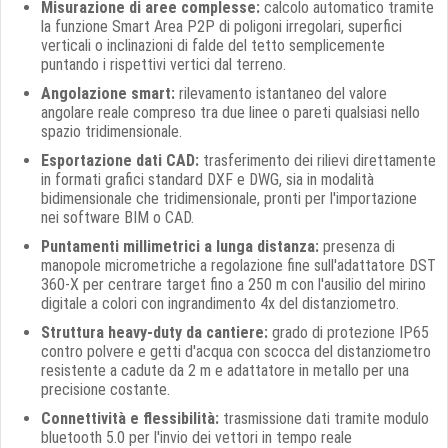
Misurazione di aree complesse:
calcolo automatico tramite
la funzione Smart Area P2P di poligoni irregolari, superfici
verticali o inclinazioni di falde del tetto semplicemente
puntando i rispettivi vertici dal terreno.
Angolazione smart:
rilevamento istantaneo del valore
angolare reale compreso tra due linee o pareti qualsiasi nello
spazio tridimensionale.
Esportazione dati CAD:
trasferimento dei rilievi direttamente
in formati grafici standard DXF e DWG, sia in modalità
bidimensionale che tridimensionale, pronti per l'importazione
nei software BIM o CAD.
Puntamenti millimetrici a lunga distanza:
presenza di
manopole micrometriche a regolazione fine sull'adattatore DST
360-X per centrare target fino a 250 m con l'ausilio del mirino
digitale a colori con ingrandimento 4x del distanziometro.
Struttura heavy-duty da cantiere:
grado di protezione IP65
contro polvere e getti d'acqua con scocca del distanziometro
resistente a cadute da 2 m e adattatore in metallo per una
precisione costante.
Connettività e flessibilità:
trasmissione dati tramite modulo
bluetooth 5.0 per l'invio dei vettori in tempo reale