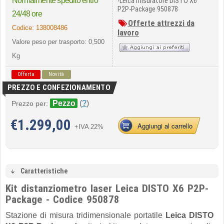
Normalmente spedito entro
Leica misuratore DISTO X6
P2P-Package 950878
24/48 ore
Offerte attrezzi da
Codice:
138008486
lavoro
Valore peso per trasporto: 0,500
Kg
Offerta
Novità
PREZZO E CONFEZIONAMENTO
Pezzo
(
?
)
Prezzo per:
€
1.299,00
Aggiungi al carrello
+IVA 22%
Caratteristiche
Kit distanziometro laser Leica DISTO X6 P2P-
Package - Codice 950878
Stazione di misura tridimensionale portatile
Leica DISTO