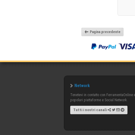
Pagina precedente
Network
Tenetevi in contatto con FerramentaOnline e 
popolari piattaforme e Social Network.
Tutti i nostri canali