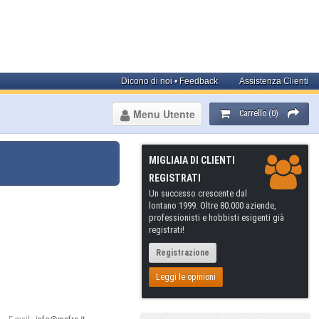
Dicono di noi • Feedback
Assistenza Clienti
Menu Utente
Carrello (0)
MIGLIAIA DI CLIENTI
REGISTRATI
Un successo crescente dal
lontano 1999. Oltre 80.000 aziende,
professionisti e hobbisti esigenti già
registrati!
Registrazione
Leggi le opinioni