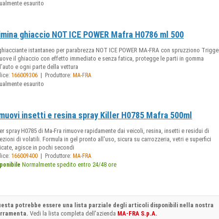
ualmente esaurito
imina ghiaccio NOT ICE POWER Mafra H0786 ml 500
hiacciante istantaneo per parabrezza NOT ICE POWER MA-FRA con spruzziono Trigger
uove il ghiaccio con effetto immediato e senza fatica, protegge le parti in gomma
l’auto e ogni parte della vettura
|
dice:
166009306
Produttore:
MA-FRA
ualmente esaurito
muovi insetti e resina spray Killer H0785 Mafra 500ml
ler spray H0785 di Ma-Fra rimuove rapidamente dai veicoli, resina, insetti e residui di
ezioni di volatili. Formula in gel pronto all'uso, sicura su carrozzeria, vetri e superfici
icate, agisce in pochi secondi
|
dice:
166009400
Produttore:
MA-FRA
Normalmente spedito entro 24/48 ore
ponibile
esta potrebbe essere una lista parziale degli articoli disponibili nella nostra
erramenta.
Vedi la lista completa dell'azienda
MA-FRA S.p.A.