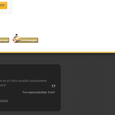
SHOP
re ad un listino prodotti assolutamente
avora!
FerramentaOnline Staff
aranzie