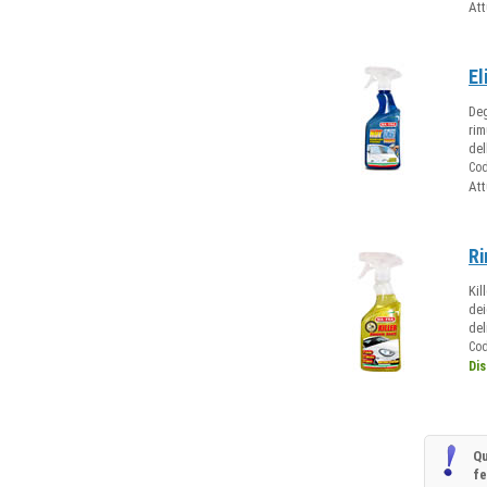
Att
El
Deg
rim
del
Co
Att
Ri
Kil
dei
del
Co
Dis
Qu
f