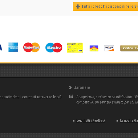
Tutti i prodotti disponibili nello 
Garanzie
condividete i contenuti attraverso le più
Competenza, assistenza ed affidabilità. Olt
competitivo. Un servizio studiato per chi l
Leggi tutti i Feedback
Le nostre G