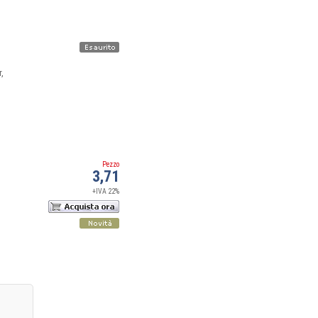
,
Pezzo
3,71
+IVA 22%