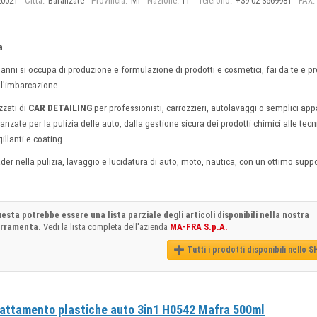
20021
Città:
Baranzate
Provincia:
Mi
Nazione:
IT
Telefono:
+39 02 3569981
FAX:
a
 anni si occupa di produzione e formulazione di prodotti e cosmetici, fai da te e pro
ell'imbarcazione.
zzati di
CAR DETAILING
per professionisti, carrozzieri, autolavaggi o semplici app
anzate per la pulizia delle auto, dalla gestione sicura dei prodotti chimici alle tecn
illanti e coating.
der nella pulizia, lavaggio e lucidatura di auto, moto, nautica, con un ottimo supp
esta potrebbe essere una lista parziale degli articoli disponibili nella nostra
erramenta.
Vedi la lista completa dell'azienda
MA-FRA S.p.A.
Tutti i prodotti disponibili nello 
attamento plastiche auto 3in1 H0542 Mafra 500ml