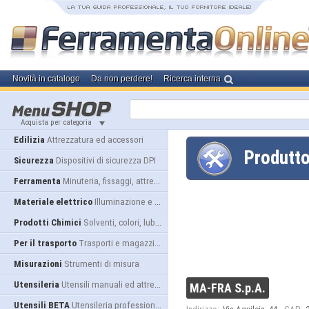
Novità in catalogo
Da non perdere!
Ricerca interna
Acquista per categoria
Edilizia
Attrezzatura ed accessori
Produtt
Sicurezza
Dispositivi di sicurezza DPI
Ferramenta
Minuteria, fissaggi, attrezzatura
Materiale elettrico
Illuminazione e alimentazione
Prodotti Chimici
Solventi, colori, lubrificanti...
Per il trasporto
Trasporti e magazzino
Misurazioni
Strumenti di misura
Utensileria
Utensili manuali ed attrezzature
MA-FRA S.p.A.
Utensili BETA
Utensileria professionale