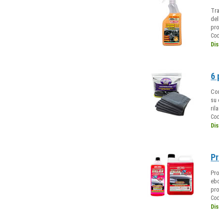
Tra
del
pro
Co
Dis
6 
Con
su 
ril
Co
Dis
Pr
Pro
ebo
pro
Co
Dis