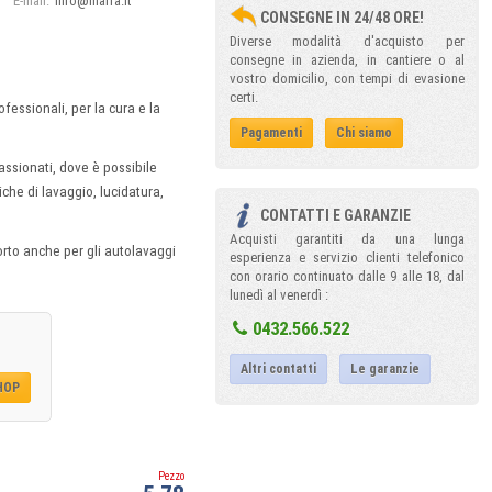
E-mail:
info@mafra.it
CONSEGNE IN 24/48 ORE!
Diverse modalità d'acquisto per
consegne in azienda, in cantiere o al
vostro domicilio, con tempi di evasione
certi.
fessionali, per la cura e la
Pagamenti
Chi siamo
assionati, dove è possibile
iche di lavaggio, lucidatura,
CONTATTI E GARANZIE
Acquisti garantiti da una lunga
orto anche per gli autolavaggi
esperienza e servizio clienti telefonico
con orario continuato dalle 9 alle 18, dal
lunedì al venerdì :
0432.566.522
Altri contatti
Le garanzie
SHOP
Pezzo