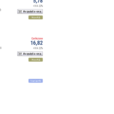
5,78
+IVA 22%
è
Confezione
16,82
ti
+IVA 22%