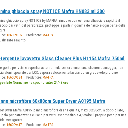
imina ghiaccio spray NOT ICE Mafra HN083 ml 300
mina ghiaccio spray NOT ICE by MAFRA, rimuove con estrema efficacia e rapidità il
accio dai vetri del parabrezza, protegge le parti in gomma dell’auto e ogni parte della
tura
|
dice:
166009305
Produttore:
MA-FRA
ualmente esaurito
tergente lavavetro Glass Cleaner Plus H1154 Mafra 750ml
ergente per vetri e superfici auto, formula senza ammoniaca che non danneggia, non
cia aloni, speciale per LCD, vapora velocemente lasciando un gradevole profumo
|
dice:
166009334
Produttore:
MA-FRA
Normalmente spedito entro 24/48 ore
ponibile
nno microfibra 60x80cm Super Dryer A0195 Mafra
er Dryer Mafra A0195, panno microfibra di alta qualità, maxi 60x80cm, a doppio lato,
 pelo per carrozzeria e liscio per vetri, assorbe fino a 4,6 volte il proprio peso per una
ida asciugatura
|
dice:
166009417
Produttore:
MA-FRA