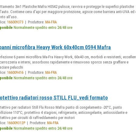
ttamento 3in1 Plastiche Mafra H0542 pulisce, ravviva e protegge le superfici plastiche
l'auto. Contiene cera d'api per maggiore protezione, agisce come barriera anti-UVA ed 
nto all'uso.
|
dice:
166009373
Produttore:
MA-FRA
Normalmente spedito entro 24/48 ore
ponibile
panni microfibra Heavy Work 60x40cm 0594 Mafra
fezione 6 panni microfibra Ma-Fra Heavy Work, 60x40 cm, morbidi e resistenti, eccellen
carrozzeria e interni, assorbono rapidamente e rimuovono sporco senza graffiare e
asciare pelucchi
|
dice:
166009416
Produttore:
MA-FRA
Normalmente spedito entro 24/48 ore
ponibile
otettivo radiatori rosso STILL FLU_vedi formato
tettivo per radiatori Still Flu Rosso Mafra punto di congelamento -20°C, punto
llizione 110°C, protettivo 4 stagioni, refrigerante, anticongelante, antiossidante e
tettivo per circuiti di raffreddamento per motori
|
dice:
166009312P
Produttore:
MA-FRA
Normalmente spedito entro 24/48 ore
ponibile