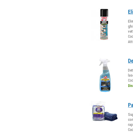
El
Eli
ghi
vet
Co
Att
De
Det
las
Co
Dis
Pa
Sup
con
rap
Co