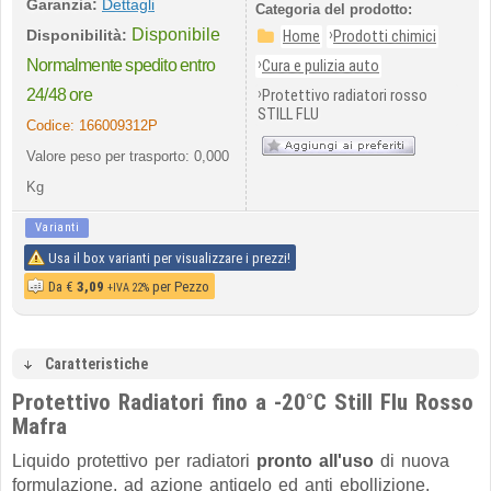
Garanzia:
Dettagli
Categoria del prodotto:
Disponibile
›
Disponibilità:
Home
Prodotti chimici
›
Normalmente spedito entro
Cura e pulizia auto
›
24/48 ore
Protettivo radiatori rosso
STILL FLU
Codice:
166009312P
Valore peso per trasporto: 0,000
Kg
Varianti
Usa il box varianti per visualizzare i prezzi!
Da
€
3,09
per Pezzo
+IVA 22%
Caratteristiche
Protettivo Radiatori fino a -20°C Still Flu Rosso
Mafra
Liquido protettivo per radiatori
pronto all'uso
di nuova
formulazione, ad azione antigelo ed anti ebollizione.