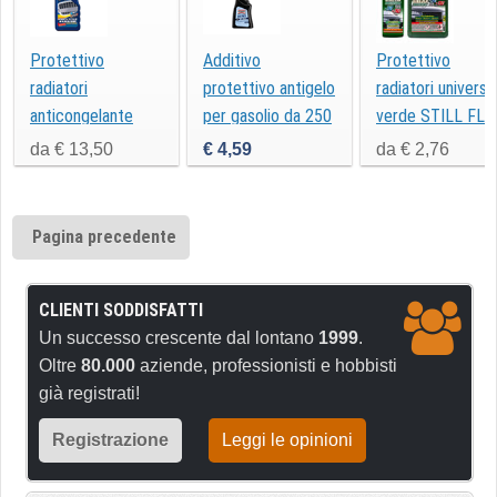
Protettivo
Additivo
Protettivo
radiatori
protettivo antigelo
radiatori universa
anticongelante
per gasolio da 250
verde STILL FLU
ml
da € 13,50
€ 4,59
da € 2,76
Pagina precedente
CLIENTI SODDISFATTI
Un successo crescente dal lontano
1999
.
Oltre
80.000
aziende, professionisti e hobbisti
già registrati!
Registrazione
Leggi le opinioni