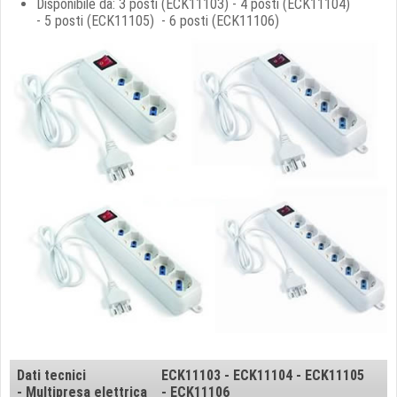
Disponibile da: 3 posti (ECK11103) - 4
posti
(
ECK11104)
-
5
posti
(
ECK11105) - 6
posti
(
ECK11106)
Dati tecnici
ECK11103 - ECK11104 - ECK11105
- Multipresa elettrica
- ECK11106