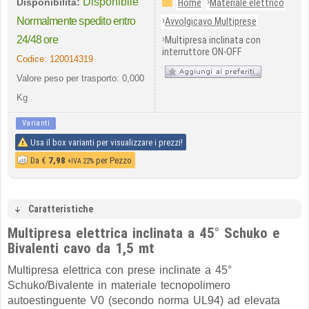
Disponibile
›
Disponibilità:
Home
Materiale elettrico
›
Normalmente spedito entro
Avvolgicavo Multiprese
›
24/48 ore
Multipresa inclinata con
interruttore ON-OFF
Codice:
120014319
Valore peso per trasporto: 0,000
Kg
Varianti
Usa il box varianti per visualizzare i prezzi!
Da
€
7,98
per Pezzo
+IVA 22%
Caratteristiche
Multipresa elettrica inclinata a 45° Schuko e
Bivalenti cavo da 1,5 mt
Multipresa elettrica con prese inclinate a 45°
Schuko/Bivalente in materiale tecnopolimero
autoestinguente V0 (secondo norma UL94) ad elevata