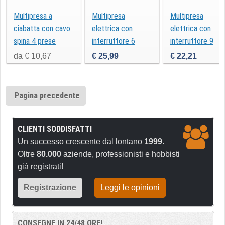
Multipresa a
Multipresa
Multipresa
ciabatta con cavo
elettrica con
elettrica con
spina 4 prese
interruttore 6
interruttore 9
prese e 2 USB 16A
prese 16A
da € 10,67
€ 25,99
€ 22,21
FP00526CB
FP00531CB
Pagina precedente
CLIENTI SODDISFATTI
Un successo crescente dal lontano
1999
.
Oltre
80.000
aziende, professionisti e hobbisti
già registrati!
Registrazione
Leggi le opinioni
CONSEGNE IN 24/48 ORE!