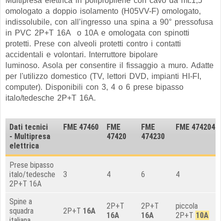
Multipresa elettrica in polipropilene con cavo da mt.1,5
omologato a doppio isolamento (H05VV-F) omologato,
indissolubile, con all’ingresso una spina a 90° pressofusa
in PVC 2P+T 16A o 10A e omologata con spinotti
protetti. Prese con alveoli protetti contro i contatti
accidentali e volontari. Interruttore bipolare
luminoso. Asola per consentire il fissaggio a muro. Adatte
per l'utilizzo domestico (TV, lettori DVD, impianti HI-FI,
computer). Disponibili con 3, 4 o 6 prese
bipasso
italo/tedesche 2P+T 16A.
Dati tecnici
FME 47460
FME
FME
FME 474204
- Multipresa
47420
474230
elettrica
Prese bipasso
italo/tedesche
3
4
6
4
2P+T 16A
Spine a
2P+T
2P+T
piccola
squadra
2P+T
16A
16A
16A
2P+T
10A
italiana