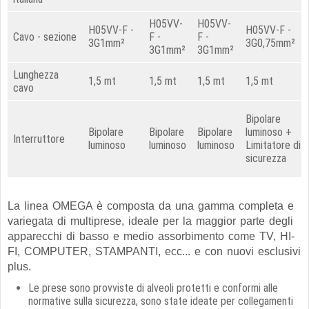
H05VV-
H05VV-
H05VV-F -
H05VV-F -
Cavo - sezione
F -
F -
3G1mm²
3G0,75mm²
3G1mm²
3G1mm²
Lunghezza
1,5 mt
1,5 mt
1,5 mt
1,5 mt
cavo
Bipolare
Bipolare
Bipolare
Bipolare
luminoso +
Interruttore
luminoso
luminoso
luminoso
Limitatore di
sicurezza
La linea OMEGA è composta da una gamma completa e
variegata di multiprese, ideale per la maggior parte degli
apparecchi di basso e medio assorbimento come TV, HI-
FI, COMPUTER, STAMPANTI, ecc... e con nuovi esclusivi
plus.
Le prese sono provviste di alveoli protetti e conformi alle
normative sulla sicurezza, sono state ideate per collegamenti