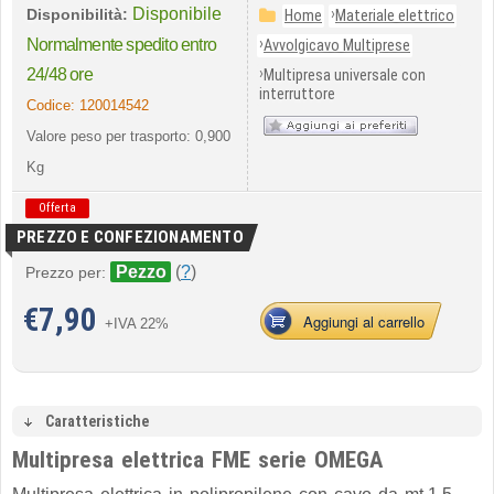
Disponibile
›
Disponibilità:
Home
Materiale elettrico
›
Normalmente spedito entro
Avvolgicavo Multiprese
›
24/48 ore
Multipresa universale con
interruttore
Codice:
120014542
Valore peso per trasporto: 0,900
Kg
Offerta
PREZZO E CONFEZIONAMENTO
Pezzo
(
?
)
Prezzo per:
€
7,90
Aggiungi al carrello
+IVA 22%
Caratteristiche
Multipresa elettrica FME serie OMEGA