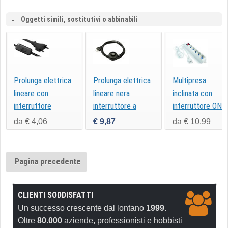
Oggetti simili, sostitutivi o abbinabili
Prolunga elettrica
Prolunga elettrica
Multipresa
lineare con
lineare nera
inclinata con
interruttore
interruttore a
interruttore ON-
pedale 3031/N
OFF
da € 4,06
€ 9,87
da € 10,99
Pagina precedente
CLIENTI SODDISFATTI
Un successo crescente dal lontano
1999
.
Oltre
80.000
aziende, professionisti e hobbisti