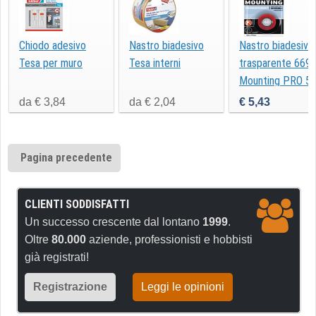
Chiodo adesivo
Nastro biadesivo
Nastro biadesivo
Tesa per muro
Tesa interni
trasparente 669
Mounting PRO 5
x19mm
da € 3,84
da € 2,04
€ 5,43
Pagina precedente
CLIENTI SODDISFATTI
Un successo crescente dal lontano
1999
.
Oltre
80.000
aziende, professionisti e hobbisti
già registrati!
Registrazione
Leggi le opinioni