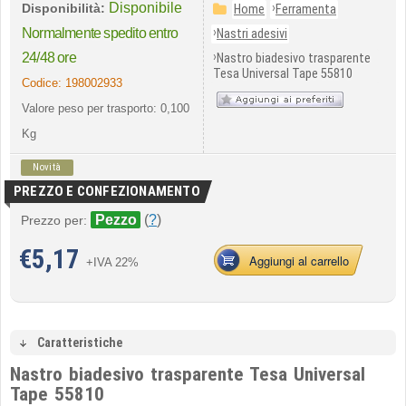
Disponibile
›
Disponibilità:
Home
Ferramenta
›
Normalmente spedito entro
Nastri adesivi
›
24/48 ore
Nastro biadesivo trasparente
Tesa Universal Tape 55810
Codice:
198002933
Valore peso per trasporto: 0,100
Kg
Novità
PREZZO E CONFEZIONAMENTO
Pezzo
(
?
)
Prezzo per:
€
5,17
Aggiungi al carrello
+IVA 22%
Caratteristiche
Nastro biadesivo trasparente Tesa Universal
Tape 55810