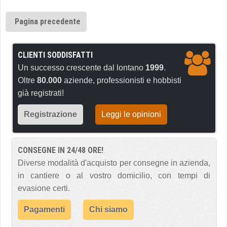
Pagina precedente
CLIENTI SODDISFATTI
Un successo crescente dal lontano
1999
.
Oltre
80.000
aziende, professionisti e hobbisti
già registrati!
Registrazione
Leggi le opinioni
CONSEGNE IN 24/48 ORE!
Diverse modalità d'acquisto per consegne in azienda,
in cantiere o al vostro domicilio, con tempi di
evasione certi.
Pagamenti
Chi siamo