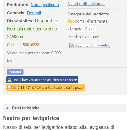
Articoli simili o abbinabili
Produttore:
Non specificato
Garanzia:
Dettagli
Categoria del prodotto:
Disponibile
›
Disponibilità:
Home
Ferramenta
›
Normalmente spedito entro
Abrasivi - Dischi
›
24/48 ore
Nastro levigatrice
Codice:
150016338
Valore peso per trasporto: 0,000
Kg
Varianti
Usa il box varianti per visualizzare i prezzi!
Da
€
12,47
per Confezione da 10 pezzi
+IVA 22%
Caratteristiche
Nastro per levigatrice
Nastro di tela per levigatrice adatto alla levigatura di