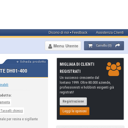
Dicono di noi • Feedback
Assistenza Clienti
Menu Utente
Carrello (0)
MIGLIAIA DI CLIENTI
TE DH01-400
REGISTRATI
Un successo crescente dal
lontano 1999. Oltre 80.000 aziende,
inabili
professionisti e hobbisti esigenti già
registrati!
odotto:
Registrazione
ramenta
 Tasselli chimici
Leggi le opinioni
nale per resina e sigillante