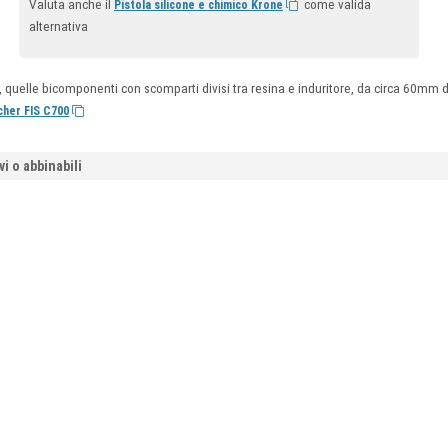
Valuta anche il
come valida
Pistola silicone e chimico Krone
alternativa
li, quelle bicomponenti con scomparti divisi tra resina e induritore, da circa 60m
cher FIS C700
vi o abbinabili