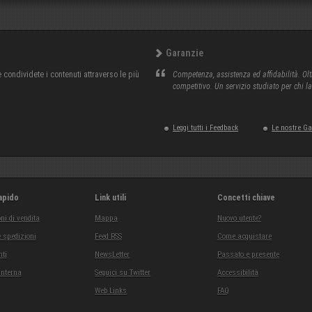
Garanzie
condividete i contenuti attraverso le più
Competenza, assistenza ed affidabilità. Olt
competitivo. Un servizio studiato per chi l
Leggi tutti i Feedback
Le nostre G
apido
Link utili
Concetti chiave
ni di vendita
Mappa
Nuovo utente?
 spedizioni
Feed RSS
Come acquistare
ti
NewsLetter
Passato e presente
interna
Seguici su Twitter
Accessibilità
Web Links
FAQ