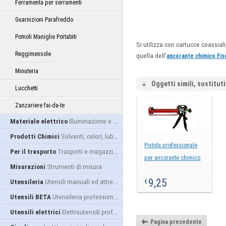
Ferramenta per serramenti
Guarnizioni Parafreddo
Pomoli Maniglie Portabiti
Si utilizza con cartucce coassia
Reggimensole
quella dell'
ancorante chimico Fis
Minuteria
Oggetti simili, sostituti
Lucchetti
Zanzariere fai-da-te
Materiale elettrico
Illuminazione e alimentazione
Prodotti Chimici
Solventi, colori, lubrificanti...
Pistola professionale
Per il trasporto
Trasporti e magazzino
per ancorante chimico
Misurazioni
Strumenti di misura
9,25
Utensileria
Utensili manuali ed attrezzature
€
Utensili BETA
Utensileria professionale
Utensili elettrici
Elettroutensili professionali
Pagina precedente