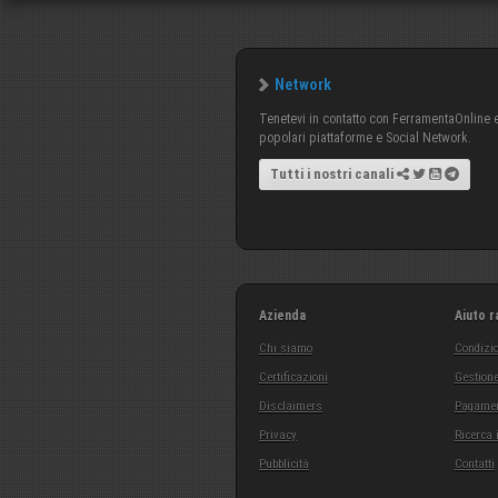
Network
Tenetevi in contatto con FerramentaOnline e 
popolari piattaforme e Social Network.
Tutti i nostri canali
Azienda
Aiuto r
Chi siamo
Condizio
Certificazioni
Gestione
Disclaimers
Pagamen
Privacy
Ricerca 
Pubblicità
Contatti