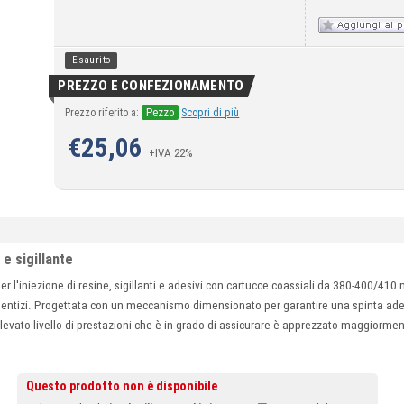
Esaurito
PREZZO E CONFEZIONAMENTO
Pezzo
Prezzo riferito a:
Scopri di più
€
25,06
+IVA 22%
 e sigillante
 l'iniezione di resine, sigillanti e adesivi con cartucce coassiali da 380-400/410 ml
cementizi. Progettata con un meccanismo dimensionato per garantire una spinta ad
levato livello di prestazioni che è in grado di assicurare è apprezzato maggiorment
Questo prodotto non è disponibile