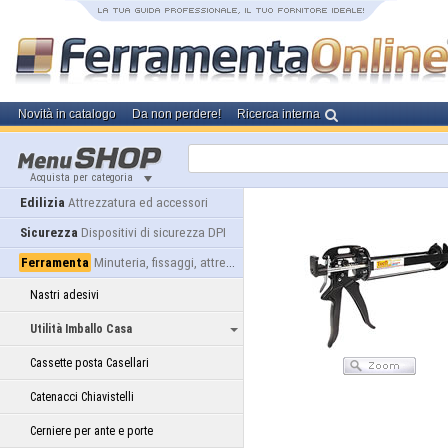
Novità in catalogo
Da non perdere!
Ricerca interna
Acquista per categoria
Edilizia
Attrezzatura ed accessori
Sicurezza
Dispositivi di sicurezza DPI
Ferramenta
Minuteria, fissaggi, attrezzatura
Nastri adesivi
Utilità Imballo Casa
Cassette posta Casellari
Catenacci Chiavistelli
Cerniere per ante e porte