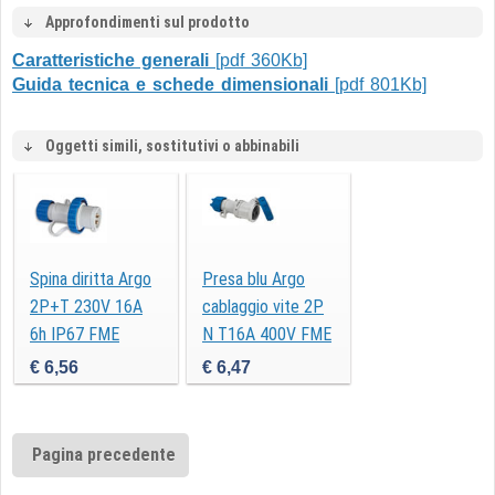
Approfondimenti sul prodotto
Caratteristiche generali
[pdf 360Kb]
Guida tecnica e schede dimensionali
[pdf 801Kb]
Oggetti simili, sostitutivi o abbinabili
Spina diritta Argo
Presa blu Argo
2P+T 230V 16A
cablaggio vite 2P
6h IP67 FME
N T16A 400V FME
70140
71140V
€ 6,56
€ 6,47
Pagina precedente