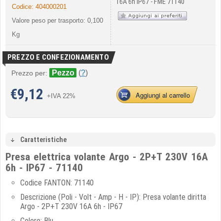
16A 6h IP67 - FME 71140
Codice:
404000201
Valore peso per trasporto: 0,100
Kg
PREZZO E CONFEZIONAMENTO
Pezzo
(
?
)
Prezzo per:
€
9,12
Aggiungi al carrello
+IVA 22%
Caratteristiche
Presa elettrica volante Argo - 2P+T 230V 16A
6h - IP67 - 71140
Codice FANTON: 71140
Descrizione (Poli - Volt - Amp - H - IP): Presa volante diritta
Argo - 2P+T 230V 16A 6h - IP67
Colore: Blu