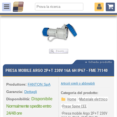
PRESA MOBILE ARGO 2P+T 230V 16A 6H IP67 - FME 71140
Articoli simili o abbinabili
Produttore:
FANTON SpA
Garanzia:
Dettagli
Categoria del prodotto:
Disponibile
›
Disponibilità:
Home
Materiale elettrico
›
Normalmente spedito entro
Prese Spine CEE
›
24/48 ore
Presa mobile Argo 2P+T 230V