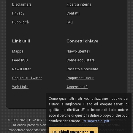
Disclaimers
Ricerca interna
Privacy
Contatti
Pubblicità
FAQ
Link utili
Concetti chiave
Mappa
Nuovo utente?
Feed RSS
Come acquistare
NewsLetter
Passato e presente
Seguici su Twitter
Pagamenti sicuri
Web Links
Accessibilità
Come quasi tutti i siti web, utilizziamo i cookie per
aiutarci a migliorare il sito ed erogare servizi di
qualità. La direttiva UE ci impone di farlo notare,
ecco il perchè di questo fastidioso pop-up, che puoi
© 1999-2026 | P.Iva 01721210308 | Tutti i componenti, marchi, nomi commerciali o
chiudere per sempre.
Per saperne di più
aziendali, presenti o citati all'interno di questo sito appartengono ai rispettivi
Proprietari e sono stati utilizzati a scopo esplicativo ed a beneficio del possessore,
OK, chiudi questo pop-up