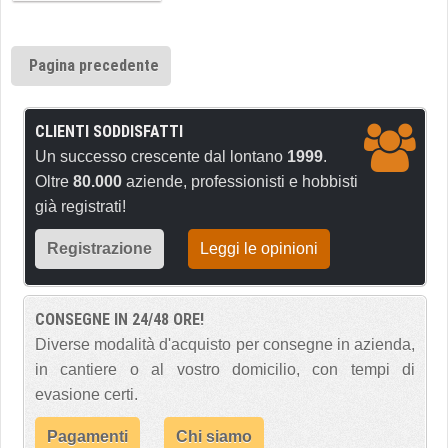
Pagina precedente
CLIENTI SODDISFATTI
Un successo crescente dal lontano
1999
.
Oltre
80.000
aziende, professionisti e hobbisti
già registrati!
Registrazione
Leggi le opinioni
CONSEGNE IN 24/48 ORE!
Diverse modalità d'acquisto per consegne in azienda,
in cantiere o al vostro domicilio, con tempi di
evasione certi.
Pagamenti
Chi siamo