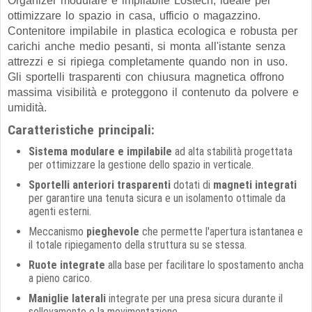
Organizer modulare e impilabile Lostech, ideale per
ottimizzare lo spazio in casa, ufficio o magazzino.
Contenitore impilabile in plastica ecologica e robusta per
carichi anche medio pesanti, si monta all'istante senza
attrezzi e si ripiega completamente quando non in uso.
Gli sportelli trasparenti con chiusura magnetica offrono
massima visibilità e proteggono il contenuto da polvere e
umidità.
Caratteristiche principali:
Sistema modulare e impilabile
ad alta stabilità progettata
per ottimizzare la gestione dello spazio in verticale.
Sportelli anteriori trasparenti
dotati di
magneti integrati
per garantire una tenuta sicura e un isolamento ottimale da
agenti esterni.
Meccanismo
pieghevole
che permette l'apertura istantanea e
il totale ripiegamento della struttura su se stessa.
Ruote integrate
alla base per facilitare lo spostamento ancha
a pieno carico.
Maniglie laterali
integrate per una presa sicura durante il
sollevamento o la movimentazione.