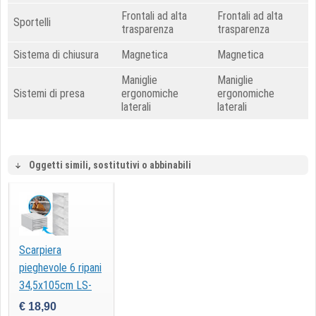
Frontali ad alta
Frontali ad alta
Sportelli
trasparenza
trasparenza
Sistema di chiusura
Magnetica
Magnetica
Maniglie
Maniglie
Sistemi di presa
ergonomiche
ergonomiche
laterali
laterali
Oggetti simili, sostitutivi o abbinabili
Scarpiera
pieghevole 6 ripani
34,5x105cm LS-
PS01 Lostech
€ 18,90