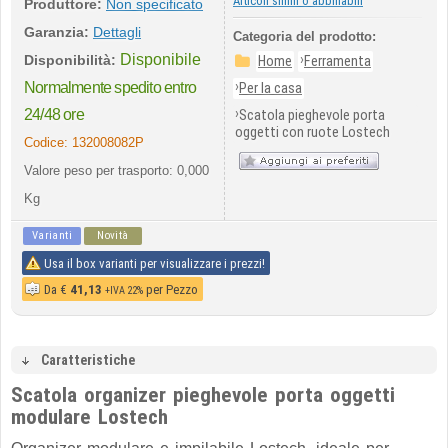
Articoli simili o abbinabili
Produttore:
Non specificato
Garanzia:
Dettagli
Categoria del prodotto:
Disponibile
›
Disponibilità:
Home
Ferramenta
›
Normalmente spedito entro
Per la casa
›
24/48 ore
Scatola pieghevole porta
oggetti con ruote Lostech
Codice:
132008082P
Valore peso per trasporto: 0,000
Kg
Varianti
Novità
Usa il box varianti per visualizzare i prezzi!
Da
€
41,13
per Pezzo
+IVA 22%
Caratteristiche
Scatola organizer pieghevole porta oggetti
modulare Lostech