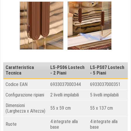
Caratteristica
LS-PS06
Lostech
LS-PS07
Lostech
Tecnica
-
2 Piani
-
5 Piani
Codice EAN
6933037000344
6933037000351
Configurazione ripiani
2 livelli impilabili
5 livelli impilabili
Dimensioni
55 x 59 cm
55 x 137 cm
(Larghezza x Altezza)
4 integrate alla
4 integrate alla
Ruote
base
base