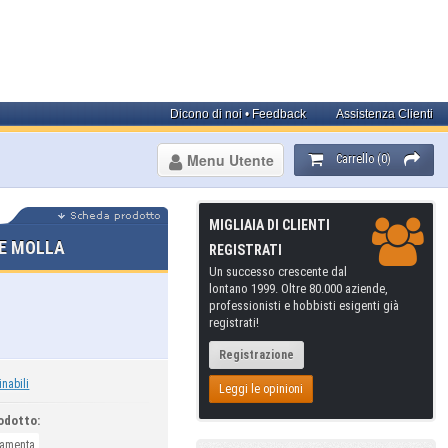
Dicono di noi • Feedback
Assistenza Clienti
Menu Utente
Carrello (0)
MIGLIAIA DI CLIENTI
 E MOLLA
REGISTRATI
Un successo crescente dal
lontano 1999. Oltre 80.000 aziende,
professionisti e hobbisti esigenti già
registrati!
Registrazione
inabili
Leggi le opinioni
odotto:
ramenta