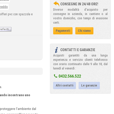
CONSEGNE IN 24/48 ORE!
freddo
Diverse modalità d'acquisto per
consegne in azienda, in cantiere o al
pifferi pvc con spazzola e
vostro domicilio, con tempi di evasione
certi.
Pagamenti
Chi siamo
CONTATTI E GARANZIE
Acquisti garantiti da una lunga
esperienza e servizio clienti telefonico
con orario continuato dalle 9 alle 18, dal
lunedì al venerdì :
0432.566.522
Altri contatti
Le garanzie
a.
uando incontrano uno
 proteggere l'ambiente dal