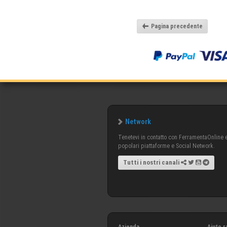
Pagina precedente
Network
Tenetevi in contatto con FerramentaOnline e 
popolari piattaforme e Social Network.
Tutti i nostri canali