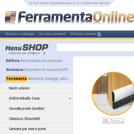
Novità in catalogo
Da non perdere!
Ricerca interna
Acquista per categoria
Edilizia
Attrezzatura ed accessori
Sicurezza
Dispositivi di sicurezza DPI
Ferramenta
Minuteria, fissaggi, attrezzatura
Nastri adesivi
Utilità Imballo Casa
Cassette posta Casellari
Catenacci Chiavistelli
Cerniere per ante e porte