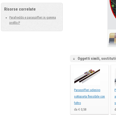
Risorse correlate
Parafreddo e paraspifferi in gomma
profilo P
Oggetti simili, sostituti
Paraspifferi adesivo
P
sottoporta flessibile con
a
feltro
da € 0,58
d