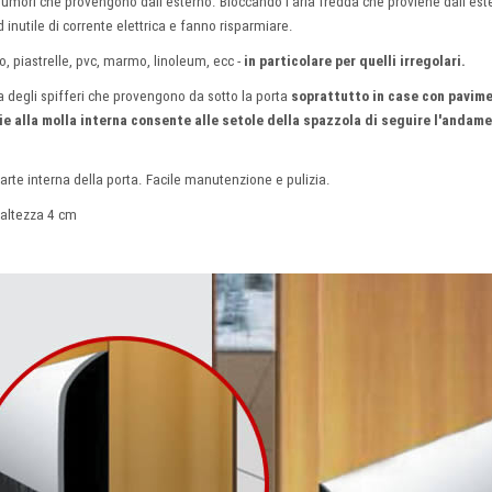
 rumori che provengono dall'esterno. Bloccando l'aria fredda che proviene dall'este
inutile di corrente elettrica e fanno risparmiare.
no, piastrelle, pvc, marmo, linoleum, ecc -
in particolare per quelli irregolari.
 degli spifferi che provengono da sotto la porta
soprattutto in case con pavime
zie alla molla interna consente alle setole della spazzola di seguire l'andam
arte interna della porta. Facile manutenzione e pulizia.
 altezza 4 cm