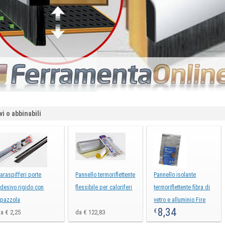
vi o abbinabili
araspifferi porte
Pannello termoriflettente
Pannello isolante
desivo rigido con
flessibile per caloriferi
termoriflettente fibra di
spazzola
vetro e alluminio Fire
8,34
€
a € 2,25
da € 122,83
Flex