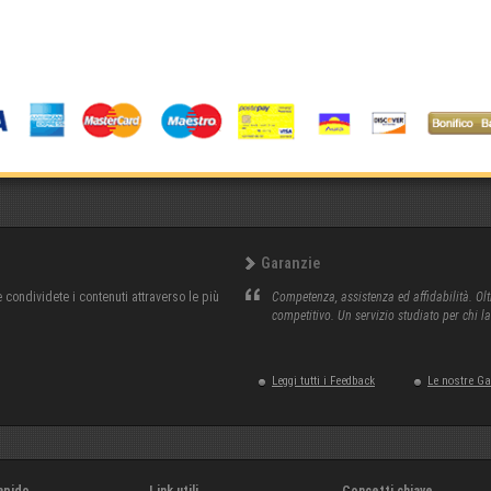
Garanzie
condividete i contenuti attraverso le più
Competenza, assistenza ed affidabilità. Olt
competitivo. Un servizio studiato per chi l
Leggi tutti i Feedback
Le nostre G