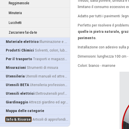
freddo, dalla polvere, umidità e
Reggimensole
limitano il consumo eccessivo ed 
Minuteria
Adatto per tutti i pavimenti :leg
Lucchetti
Perfetto per risolvere il
problema
quelle in pietra naturale, gra
Zanzariere fai-da-te
pavimento.
Materiale elettrico
Illuminazione e alimentazione
Installazione con adesivo sulla p
Prodotti Chimici
Solventi, colori, lubrificanti...
Dimensioni: lunghezza 100 cm -
Per il trasporto
Trasporti e magazzino
Colori: bianco - marrone
Misurazioni
Strumenti di misura
Utensileria
Utensili manuali ed attrezzature
Utensili BETA
Utensileria professionale
Utensili elettrici
Elettroutensili professionali
Giardinaggio
Attrezzi giardino ed agricoltura
Mappa delle categorie
Info & Risorse
Articoli di approfondimento