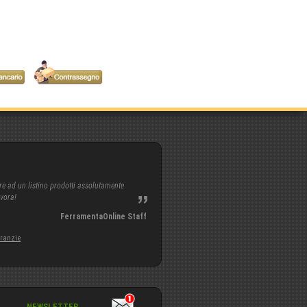
re ad un listino prodotti assolutamente
avora!
FerramentaOnline Staff
aranzie