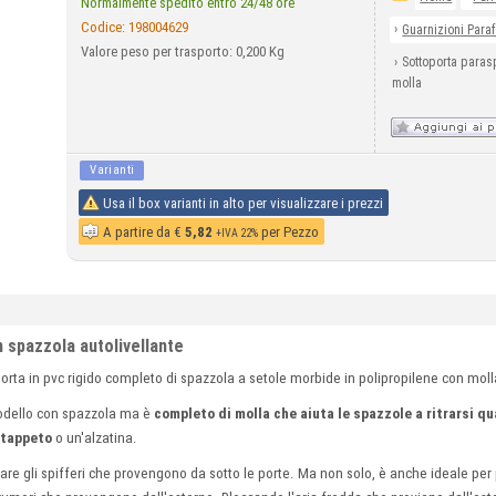
Normalmente spedito entro 24/48 ore
Codice:
198004629
›
Guarnizioni Para
Valore peso per trasporto: 0,200 Kg
›
Sottoporta paras
molla
Varianti
Usa il box varianti in alto per visualizzare i prezzi
A partire da
€
5,82
per Pezzo
+IVA 22%
n spazzola autolivellante
orta in pvc rigido completo di spazzola a setole morbide in polipropilene con moll
modello con spazzola ma è
completo di molla che aiuta le spazzole a ritrarsi q
 tappeto
o un'alzatina.
tare gli spifferi che provengono da sotto le porte.
Ma non solo, è anche ideale per