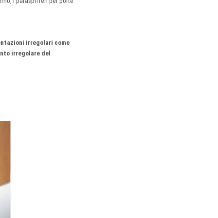
rno, i paraspifferi per porte
ntazioni irregolari come
ento irregolare del