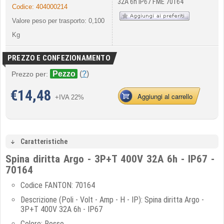
32A 6h IP67 FME 70164
Codice:
404000214
Valore peso per trasporto: 0,100
Kg
PREZZO E CONFEZIONAMENTO
Pezzo
(
?
)
Prezzo per:
€
14,48
Aggiungi al carrello
+IVA 22%
Caratteristiche
Spina diritta Argo - 3P+T 400V 32A 6h - IP67 -
70164
Codice FANTON: 70164
Descrizione (Poli - Volt - Amp - H - IP): Spina diritta Argo -
3P+T 400V 32A 6h - IP67
Colore: Rosso