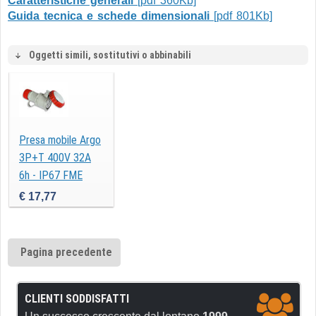
Caratteristiche generali
[pdf 360Kb]
Guida tecnica e schede dimensionali
[pdf 801Kb]
Oggetti simili, sostitutivi o abbinabili
Presa mobile Argo
3P+T 400V 32A
6h - IP67 FME
71164
€ 17,77
Pagina precedente
CLIENTI SODDISFATTI