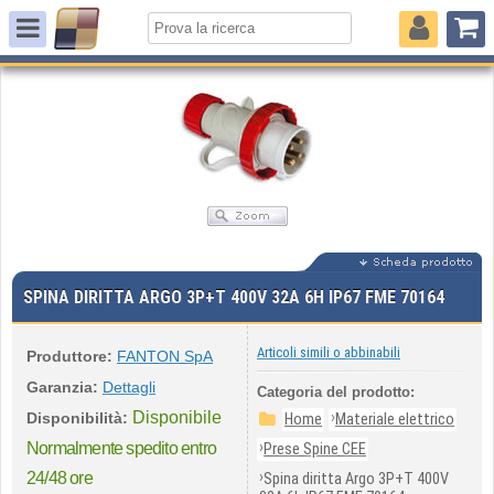
SPINA DIRITTA ARGO 3P+T 400V 32A 6H IP67 FME 70164
Articoli simili o abbinabili
Produttore:
FANTON SpA
Garanzia:
Dettagli
Categoria del prodotto:
Disponibile
›
Disponibilità:
Home
Materiale elettrico
›
Normalmente spedito entro
Prese Spine CEE
›
24/48 ore
Spina diritta Argo 3P+T 400V