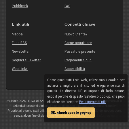
Pubblicità
FAQ
Link utili
Concetti chiave
Mappa
Nuovo utente?
Feed RSS
Come acquistare
NewsLetter
Passato e presente
Seguici su Twitter
Pagamenti sicuri
Web Links
Accessibilità
Come quasi tutti i siti web, utilizziamo i cookie per
aiutarci a migliorare il sito ed erogare servizi di
qualità. La direttiva UE ci impone di farlo notare,
ecco il perchè di questo fastidioso pop-up, che puoi
© 1999-2026 | P.Iva 01721210308 | Tutti i componenti, marchi, nomi commerciali o
chiudere per sempre.
Per saperne di più
aziendali, presenti o citati all'interno di questo sito appartengono ai rispettivi
Proprietari e sono stati utilizzati a scopo esplicativo ed a beneficio del possessore,
OK, chiudi questo pop-up
senza alcun fine di violazione dei diritti di Copyright.
Maggiori informazioni