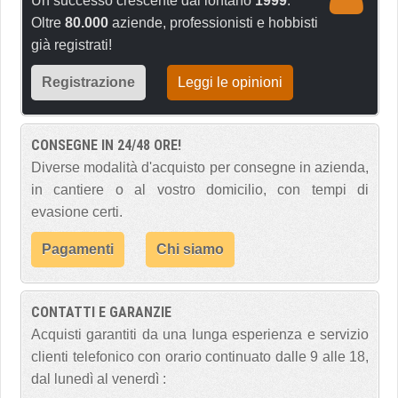
Un successo crescente dal lontano
1999
.
Oltre
80.000
aziende, professionisti e hobbisti
già registrati!
Registrazione
Leggi le opinioni
CONSEGNE IN 24/48 ORE!
Diverse modalità d'acquisto per consegne in azienda,
in cantiere o al vostro domicilio, con tempi di
evasione certi.
Pagamenti
Chi siamo
CONTATTI E GARANZIE
Acquisti garantiti da una lunga esperienza e servizio
clienti telefonico con orario continuato dalle 9 alle 18,
dal lunedì al venerdì :