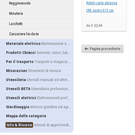
Rotolo carta abrasiva
Reggimensole
CRE nastro h12 cm
Minuteria
Lucchetti
da € 52,44
Zanzariere fai-da-te
Materiale elettrico
Illuminazione e alimentazione
Pagina precedente
Prodotti Chimici
Solventi, colori, lubrificanti...
Per il trasporto
Trasporti e magazzino
Misurazioni
Strumenti di misura
Utensileria
Utensili manuali ed attrezzature
Utensili BETA
Utensileria professionale
Utensili elettrici
Elettroutensili professionali
Giardinaggio
Attrezzi giardino ed agricoltura
Mappa delle categorie
Info & Risorse
Articoli di approfondimento