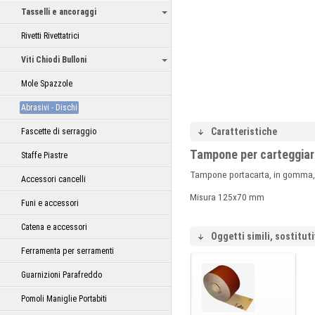
Tasselli e ancoraggi
Rivetti Rivettatrici
Viti Chiodi Bulloni
Mole Spazzole
Abrasivi - Dischi
Caratteristiche
Fascette di serraggio
Tampone per carteggia
Staffe Piastre
Tampone portacarta, in gomma, p
Accessori cancelli
Misura 125x70 mm
Funi e accessori
Catena e accessori
Oggetti simili, sostituti
Ferramenta per serramenti
Guarnizioni Parafreddo
Pomoli Maniglie Portabiti