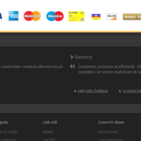
Garanzie
condividete i contenuti attraverso le più
Competenza, assistenza ed affidabilità. Olt
competitivo. Un servizio studiato per chi l
Leggi tutti i Feedback
Le nostre G
apido
Link utili
Concetti chiave
ni di vendita
Mappa
Nuovo utente?
 spedizioni
Feed RSS
Come acquistare