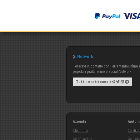
Network
Tenetevi in contatto con FerramentaOnline e 
popolari piattaforme e Social Network.
Tutti i nostri canali
Azienda
Aiuto r
Chi siamo
Condizio
Certificazioni
Gestione