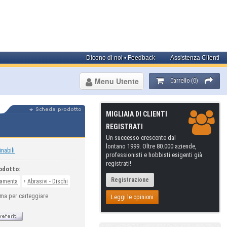
Dicono di noi • Feedback
Assistenza Clienti
Menu Utente
Carrello (0)
MIGLIAIA DI CLIENTI
REGISTRATI
Un successo crescente dal
lontano 1999. Oltre 80.000 aziende,
inabili
professionisti e hobbisti esigenti già
registrati!
odotto:
Registrazione
›
ramenta
Abrasivi - Dischi
a per carteggiare
Leggi le opinioni