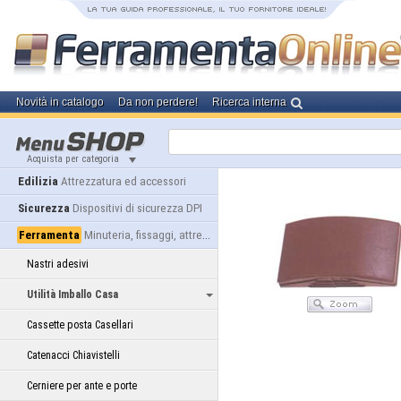
Novità in catalogo
Da non perdere!
Ricerca interna
Acquista per categoria
Edilizia
Attrezzatura ed accessori
Sicurezza
Dispositivi di sicurezza DPI
Ferramenta
Minuteria, fissaggi, attrezzatura
Nastri adesivi
Utilità Imballo Casa
Cassette posta Casellari
Catenacci Chiavistelli
Cerniere per ante e porte