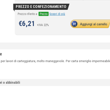
PREZZO E CONFEZIONAMENTO
Pezzo
Prezzo riferito a:
Scopri di più
€
6,21
Aggiungi al carrello
+IVA 22%
re
er lavori di carteggiatura, molto maneggevole. Per carta smeriglio impermeabil
vi o abbinabili