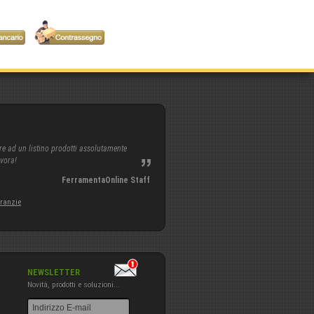
re ad un listino prodotti assolutamente
avora!
FerramentaOnline Staff
aranzie
NEWSLETTER
Novità, prodotti e soluzioni...