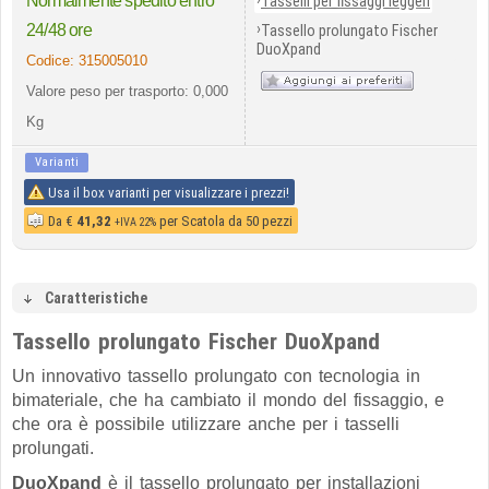
Normalmente spedito entro
Tasselli per fissaggi leggeri
›
24/48 ore
Tassello prolungato Fischer
DuoXpand
Codice:
315005010
Valore peso per trasporto: 0,000
Kg
Varianti
Usa il box varianti per visualizzare i prezzi!
Da
€
41,32
per Scatola da 50 pezzi
+IVA 22%
Caratteristiche
Tassello prolungato Fischer DuoXpand
Un innovativo tassello prolungato con tecnologia in
bimateriale, che ha cambiato il mondo del fissaggio, e
che ora è possibile utilizzare anche per i tasselli
prolungati.
DuoXpand
è il tassello prolungato per installazioni