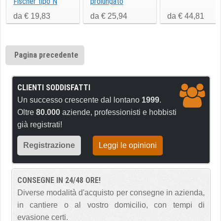
Fischer tipo N
prolungato
da € 19,83
da € 25,94
da € 44,81
Pagina precedente
CLIENTI SODDISFATTI
Un successo crescente dal lontano
1999
.
Oltre
80.000
aziende, professionisti e hobbisti
già registrati!
Registrazione
Leggi le opinioni
CONSEGNE IN 24/48 ORE!
Diverse modalità d'acquisto per consegne in azienda,
in cantiere o al vostro domicilio, con tempi di
evasione certi.