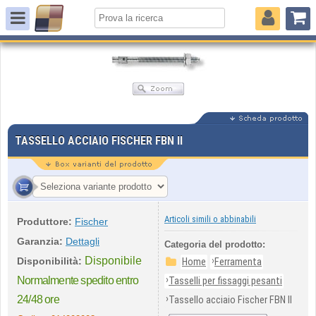
TASSELLO ACCIAIO FISCHER FBN II
Articoli simili o abbinabili
Produttore:
Fischer
Garanzia:
Dettagli
Categoria del prodotto:
Disponibile
›
Disponibilità:
Home
Ferramenta
›
Normalmente spedito entro
Tasselli per fissaggi pesanti
›
24/48 ore
Tassello acciaio Fischer FBN II