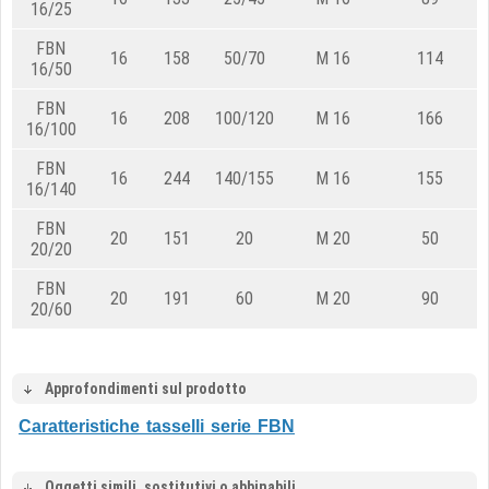
16/25
FBN
16
158
50/70
M 16
114
16/50
FBN
16
208
100/120
M 16
166
16/100
FBN
16
244
140/155
M 16
155
16/140
FBN
20
151
20
M 20
50
20/20
FBN
20
191
60
M 20
90
20/60
Approfondimenti sul prodotto
Caratteristiche tasselli serie FBN
Oggetti simili, sostitutivi o abbinabili