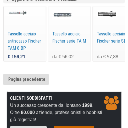
Tassello acciaio
Tassello acciaio
Tassello acciaio
antiscasso Fischer
Fischer serie TA M
Fischer serie SL
TAM 8 BP
€ 156,21
da € 56,02
da € 57,88
Pagina precedente
CLIENTI SODDISFATTI
Un successo crescente dal lontano
1999
.
Oltre
80.000
aziende, professionisti e hobbisti
già registrati!