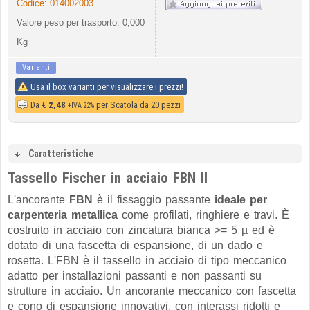
Codice:
014002003
Valore peso per trasporto: 0,000
Kg
Varianti
Usa il box varianti per visualizzare i prezzi!
Da
€
2,48
per Scatola da 20 pezzi
+IVA 22%
Caratteristiche
Tassello Fischer in acciaio FBN II
L'ancorante
FBN
è il fissaggio passante
ideale per
carpenteria metallica
come profilati, ringhiere e travi. È
costruito in acciaio con zincatura bianca >= 5 µ ed è
dotato di una fascetta di espansione, di un dado e
rosetta. L'FBN è il tassello in acciaio di tipo meccanico
adatto per installazioni passanti e non passanti su
strutture in acciaio. Un ancorante meccanico con fascetta
e cono di espansione innovativi, con interassi ridotti e