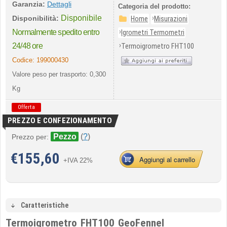
Garanzia:
Dettagli
Categoria del prodotto:
Disponibile
›
Disponibilità:
Home
Misurazioni
›
Normalmente spedito entro
Igrometri Termometri
›
24/48 ore
Termoigrometro FHT100
Codice:
199000430
Valore peso per trasporto: 0,300
Kg
Offerta
PREZZO E CONFEZIONAMENTO
Pezzo
(
?
)
Prezzo per:
€
155,60
Aggiungi al carrello
+IVA 22%
Caratteristiche
Termoigrometro FHT100 GeoFennel