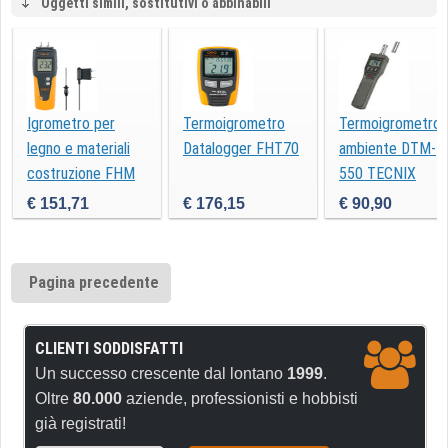
Oggetti simili, sostitutivi o abbinabili
Igrometro per
Termoigrometro
Termoigrometro
legno e materiali
Datalogger FHT70
ambiente DTM-
costruzione FHM
550 TECNIX
20
€ 151,71
€ 176,15
€ 90,90
Pagina precedente
CLIENTI SODDISFATTI
Un successo crescente dal lontano
1999
.
Oltre
80.000
aziende, professionisti e hobbisti
già registrati!