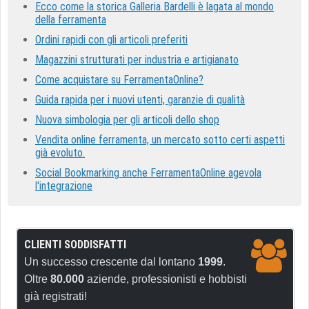
Ecco come la storica Galleria Bardelli è lagata al mondo
della ferramenta
Ordini rapidi con gli articoli preferiti
Magazzini strutturati per industria e artigianato
Come acquistare su FerramentaOnline?
Guida rapida per i nuovi utenti, garanzie di qualità
Nuova simbologia per gli articoli dello shop
Vendita online ferramenta, un mercato sotto certi aspetti
già evoluto.
Social Bookmarking anche FerramentaOnline agevola
l'integrazione
CLIENTI SODDISFATTI
Un successo crescente dal lontano
1999
.
Oltre
80.000
aziende, professionisti e hobbisti
già registrati!