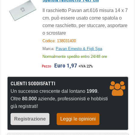
Il raschietto Pavan art.616 misura 14 x 7
cm. può essere usato come spatola o
come raschietto, per stuccare, asportare
o scrostare
Codice: 138031400
Marca:
Pavan Ernesto & Figli Spa
Normalmente spedito entro 24/48 ore
Euro 1,97
Pezzo
+IVA 22%
CLIENTI SODDISFATTI
Un successo crescente dal lontano
1999
.
Oltre
80.000
aziende, professionisti e hobbisti
già registrati!
Registrazione
Leggi le opinioni