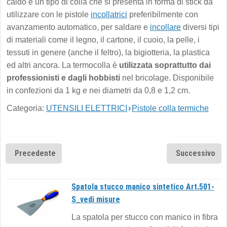
caldo è un tipo di colla che si presenta in forma di stick da
utilizzare con le pistole
incollatrici
preferibilmente con
avanzamento automatico, per saldare e
incollare
diversi tipi
di materiali come il legno, il cartone, il cuoio, la pelle, i
tessuti in genere (anche il feltro), la bigiotteria, la plastica
ed altri ancora. La termocolla è
utilizzata soprattutto dai
professionisti e dagli hobbisti
nel bricolage. Disponibile
in confezioni da 1 kg e nei diametri da 0,8 e 1,2 cm.
Categoria:
UTENSILI ELETTRICI
›
Pistole colla termiche
Precedente
Successivo
Spatola stucco manico sintetico Art.501-
S_vedi misure
La spatola per stucco con manico in fibra