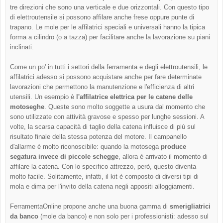
tre direzioni che sono una verticale e due orizzontali. Con questo tipo
di elettroutensile si possono affilare anche frese oppure punte di
trapano. Le mole per le affilatrici speciali e universali hanno la tipica
forma a cilindro (o a tazza) per facilitare anche la lavorazione su piani
inclinati.
Come un po' in tutti i settori della ferramenta e degli elettroutensili, le
affilatrici adesso si possono acquistare anche per fare determinate
lavorazioni che permettono la manutenzione e l'efficienza di altri
utensili. Un esempio è
l'affilatrice elettrica per le catene delle
motoseghe
. Queste sono molto soggette a usura dal momento che
sono utilizzate con attività gravose e spesso per lunghe sessioni. A
volte, la scarsa capacità di taglio della catena influisce di più sul
risultato finale della stessa potenza del motore. Il campanello
d'allarme è molto riconoscibile: quando la motosega
produce
segatura invece di piccole schegge
, allora è arrivato il momento di
affilare la catena. Con lo specifico attrezzo, però, questo diventa
molto facile. Solitamente, infatti, il kit è composto di diversi tipi di
mola e dima per l'invito della catena negli appositi alloggiamenti.
FerramentaOnline propone anche una buona gamma di
smerigliatrici
da banco
(mole da banco) e non solo per i professionisti: adesso sul