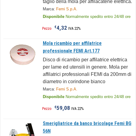
taglio della mola per affilacatene elettrica.
Marca:
Femi S.p.A.
Disponibile
Normalmente spedito entro 24/48 ore
4,32
€
Pezzo
IVA 22%
Mola ricambio per affilatrice
professionale FEMI Art.177
Disco di ricambio per affilatrice elettrica
per lame ed utensili in genere. Mola per
affilatrici professionali FEMI da 200mm di
diametro in corindone bianco
Marca:
Femi S.p.A.
Disponibile
Normalmente spedito entro 24/48 ore
59,08
€
Pezzo
IVA 22%
Smerigliatrice da banco bricolage Femi BG
56N