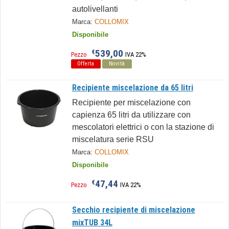
autolivellanti
Marca:
COLLOMIX
Disponibile
539,00
€
Pezzo
IVA 22%
Offerta
Novità
Recipiente miscelazione da 65 litri
Recipiente per miscelazione con
capienza 65 litri da utilizzare con
mescolatori elettrici o con la stazione di
miscelatura serie RSU
Marca:
COLLOMIX
Disponibile
47,44
€
Pezzo
IVA 22%
Secchio recipiente di miscelazione
mixTUB 34L