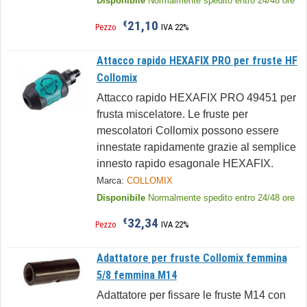
Disponibile
Normalmente spedito entro 24/48 ore
21,10
€
Pezzo
IVA 22%
Attacco rapido HEXAFIX PRO per fruste HF
Collomix
Attacco rapido HEXAFIX PRO 49451 per
frusta miscelatore. Le fruste per
mescolatori Collomix possono essere
innestate rapidamente grazie al semplice
innesto rapido esagonale HEXAFIX.
Marca:
COLLOMIX
Disponibile
Normalmente spedito entro 24/48 ore
32,34
€
Pezzo
IVA 22%
Adattatore per fruste Collomix femmina
5/8 femmina M14
Adattatore per fissare le fruste M14 con