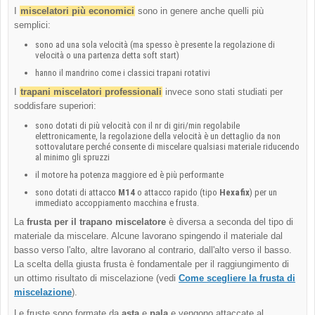
I
miscelatori più economici
sono in genere anche quelli più
semplici:
sono ad una sola velocità (ma spesso è presente la regolazione di
velocità o una partenza detta soft start)
hanno il mandrino come i classici trapani rotativi
I
trapani miscelatori professionali
invece sono stati studiati per
soddisfare superiori:
sono dotati di più velocità con il nr di giri/min regolabile
elettronicamente, la regolazione della velocità è un dettaglio da non
sottovalutare perché consente di miscelare qualsiasi materiale riducendo
al minimo gli spruzzi
il motore ha potenza maggiore ed è più performante
sono dotati di attacco
M14
o attacco rapido (tipo
Hexafix
) per un
immediato accoppiamento macchina e frusta.
La
frusta per il trapano miscelatore
è diversa a seconda del tipo di
materiale da miscelare. Alcune lavorano spingendo il materiale dal
basso verso l'alto, altre lavorano al contrario, dall'alto verso il basso.
La scelta della giusta frusta è fondamentale per il raggiungimento di
un ottimo risultato di miscelazione (vedi
Come scegliere la frusta di
miscelazione
).
Le fruste sono formate da
asta
e
pala
e vengono attaccate al