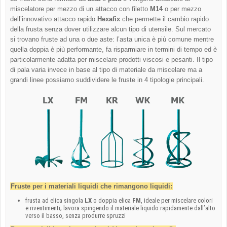
miscelatore per mezzo di un attacco con filetto
M14
o per mezzo
dell’innovativo attacco rapido
Hexafix
che permette il cambio rapido
della frusta senza dover utilizzare alcun tipo di utensile. Sul mercato
si trovano fruste ad una o due aste: l’asta unica è più comune mentre
quella doppia è più performante, fa risparmiare in termini di tempo ed è
particolarmente adatta per miscelare prodotti viscosi e pesanti. Il tipo
di pala varia invece in base al tipo di materiale da miscelare ma a
grandi linee possiamo suddividere le fruste in 4 tipologie principali.
Fruste per i materiali liquidi che rimangono liquidi:
frusta ad elica singola
LX
o doppia elica
FM
, ideale per miscelare colori
e rivestimenti; lavora spingendo il materiale liquido rapidamente dall’alto
verso il basso, senza produrre spruzzi