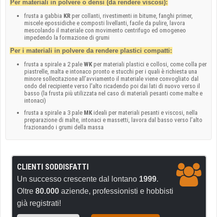
Per materiali in polvere o densi (da rendere viscosi):
frusta a gabbia
KR
per collanti, rivestimenti in bitume, fanghi primer,
miscele epossidiche e composti livellanti, facile da pulire, lavora
mescolando il materiale con movimento centrifugo ed omogeneo
impedendo la formazione di grumi
Per i materiali in polvere da rendere plastici compatti:
frusta a spirale a 2 pale
WK
per materiali plastici e collosi, come colla per
piastrelle, malta e intonaco pronto e stucchi per i quali è richiesta una
minore sollecitazione all’avviamento il materiale viene convogliato dal
ondo del recipiente verso l'alto ricadendo poi dai lati di nuovo verso il
basso (la frusta più utilizzata nel caso di materiali pesanti come malte e
intonaci)
frusta a spirale a 3 pale
MK
ideali per materiali pesanti e viscosi, nella
preparazione di malte, intonaci e massetti, lavora dal basso verso l’alto
frazionando i grumi della massa
CLIENTI SODDISFATTI
Un successo crescente dal lontano
1999
.
Oltre
80.000
aziende, professionisti e hobbisti
già registrati!