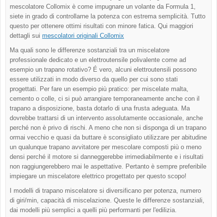
mescolatore Collomix è come impugnare un volante da Formula 1,
siete in grado di controllarne la potenza con estrema semplicità. Tutto
questo per ottenere ottimi risultati con minore fatica. Qui maggiori
dettagli sui
mescolatori originali Collomix
Ma quali sono le differenze sostanziali tra un miscelatore
professionale dedicato e un elettroutensile polivalente come ad
esempio un trapano rotativo? É vero, alcuni elettroutensili possono
essere utilizzati in modo diverso da quello per cui sono stati
progettati. Per fare un esempio più pratico: per miscelate malta,
cemento o colle, ci si può arrangiare temporaneamente anche con il
trapano a disposizione, basta dotarlo di una frusta adeguata. Ma
dovrebbe trattarsi di un intervento assolutamente occasionale, anche
perché non è privo di rischi. A meno che non si disponga di un trapano
ormai vecchio e quasi da buttare è sconsigliato utilizzare per abitudine
un qualunque trapano avvitatore per mescolare composti più o meno
densi perché il motore si danneggerebbe irrimediabilmente e i risultati
non raggiungerebbero mai le aspettative. Pertanto è sempre preferibile
impiegare un miscelatore elettrico progettato per questo scopo!
I modelli di trapano miscelatore si diversificano per potenza, numero
di giri/min, capacità di miscelazione. Queste le differenze sostanziali,
dai modelli più semplici a quelli più performanti per l'edilizia.