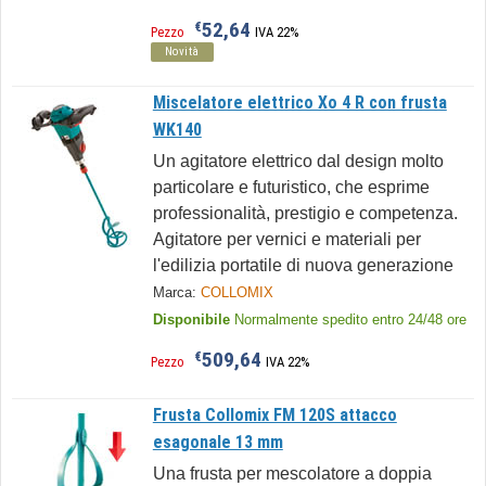
52,64
€
Pezzo
IVA 22%
Novità
Miscelatore elettrico Xo 4 R con frusta
WK140
Un agitatore elettrico dal design molto
particolare e futuristico, che esprime
professionalità, prestigio e competenza.
Agitatore per vernici e materiali per
l'edilizia portatile di nuova generazione
Marca:
COLLOMIX
Disponibile
Normalmente spedito entro 24/48 ore
509,64
€
Pezzo
IVA 22%
Frusta Collomix FM 120S attacco
esagonale 13 mm
Una frusta per mescolatore a doppia