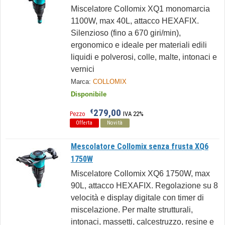
Miscelatore Collomix XQ1 monomarcia
1100W, max 40L, attacco HEXAFIX.
Silenzioso (fino a 670 giri/min),
ergonomico e ideale per materiali edili
liquidi e polverosi, colle, malte, intonaci e
vernici
Marca:
COLLOMIX
Disponibile
279,00
€
Pezzo
IVA 22%
Offerta
Novità
Mescolatore Collomix senza frusta XQ6
1750W
Miscelatore Collomix XQ6 1750W, max
90L, attacco HEXAFIX. Regolazione su 8
velocità e display digitale con timer di
miscelazione. Per malte strutturali,
intonaci, massetti, calcestruzzo, resine e