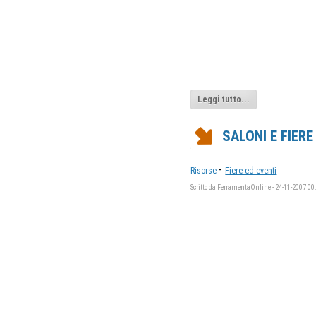
Leggi tutto...
SALONI E FIER
-
Risorse
Fiere ed eventi
Scritto da FerramentaOnline - 24-11-2007 00