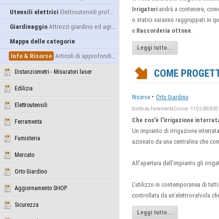
Irrigatori
andrà a contenere, come il
Utensili elettrici
Elettroutensili professionali
o statici saranno raggruppati in q
Giardinaggio
Attrezzi giardino ed agricoltura
e
Raccorderia ottone
.
Mappa delle categorie
Leggi tutto...
Info & Risorse
Articoli di approfondimento
COME PROGETTA
Distanziometri - Misuratori laser
Edilizia
-
Risorse
Orto Giardino
Elettroutensili
Scritto da FerramentaOnline - 11-02-2008 00
Che cos'è l'irrigazione interrat
Ferramenta
Un impianto di irrigazione interrat
Fumisteria
azionato da una centralina che com
Mercato
All'apertura dell'impianto gli irrig
Orto Giardino
L'utilizzo in contemporanea di tutt
Aggiornamento SHOP
controllata da un'elettrovalvola c
Sicurezza
Leggi tutto...