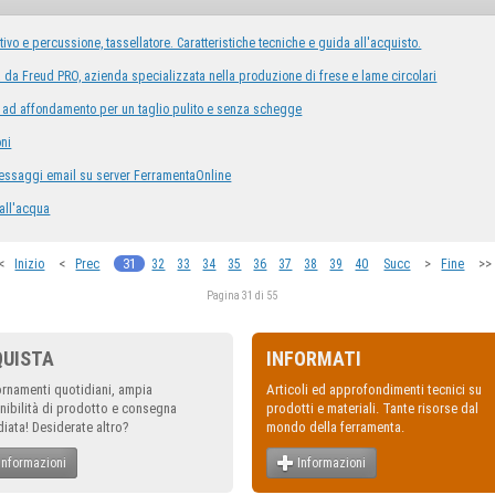
tivo e percussione, tassellatore. Caratteristiche tecniche e guida all'acquisto.
à da Freud PRO, azienda specializzata nella produzione di frese e lame circolari
 ad affondamento per un taglio pulito e senza schegge
oni
essaggi email su server FerramentaOnline
all'acqua
<
<
31
>
>>
Inizio
Prec
32
33
34
35
36
37
38
39
40
Succ
Fine
Pagina 31 di 55
QUISTA
INFORMATI
rnamenti quotidiani, ampia
Articoli ed approfondimenti tecnici su
nibilità di prodotto e consegna
prodotti e materiali. Tante risorse dal
iata! Desiderate altro?
mondo della ferramenta.
Informazioni
Informazioni