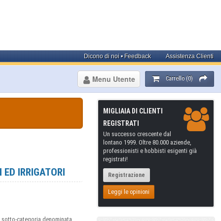
Dicono di noi • Feedback
Assistenza Clienti
Menu Utente
Carrello (0)
MIGLIAIA DI CLIENTI
REGISTRATI
Un successo crescente dal
lontano 1999. Oltre 80.000 aziende,
professionisti e hobbisti esigenti già
registrati!
 ED IRRIGATORI
Registrazione
Leggi le opinioni
va sotto-categoria denominata