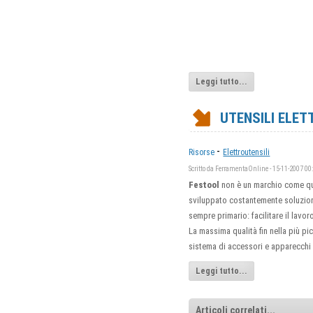
Leggi tutto...
UTENSILI ELET
-
Risorse
Elettroutensili
Scritto da FerramentaOnline - 15-11-2007 00
Festool
non è un marchio come qual
sviluppato costantemente soluzioni
sempre primario: facilitare il lavo
La massima qualità fin nella più pi
sistema di accessori e apparecchi 
Leggi tutto...
Articoli correlati...