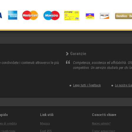
Garanzie
condividete i contenuti attraverso le più
Competenza, assistenza ed affidabilità. Olt
competitivo. Un servizio studiato per chi l
Leggi tutti i Feedback
Le nostre G
apido
Link utili
Concetti chiave
ni di vendita
Mappa
Nuovo utente?
 spedizioni
Feed RSS
Come acquistare