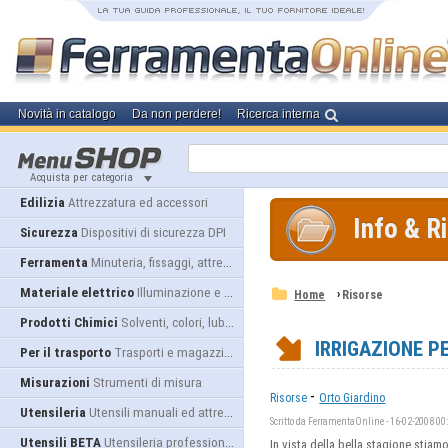
Novità in catalogo
Da non perdere!
Ricerca interna
Acquista per categoria
Edilizia
Attrezzatura ed accessori
Info & R
Sicurezza
Dispositivi di sicurezza DPI
Ferramenta
Minuteria, fissaggi, attrezzatura
Materiale elettrico
Illuminazione e alimentazione
›
Home
Risorse
Prodotti Chimici
Solventi, colori, lubrificanti...
IRRIGAZIONE P
Per il trasporto
Trasporti e magazzino
Misurazioni
Strumenti di misura
-
Risorse
Orto Giardino
Utensileria
Utensili manuali ed attrezzature
Scritto da FerramentaOnline - 16-02-2008 00
Utensili BETA
Utensileria professionale
In vista della bella stagione stia