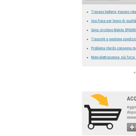
Trapano batteria, trapano rota
Una fresa per legno di qualit
Sega circolare Makita SP6000
Trasporti e gestione spedizi
Problema ritardo consegna m
Moto-elettropompe: più forza 
<
AC
Aggio
dispo
immed