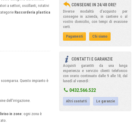
CONSEGNE IN 24/48 ORE!
ori a settori, oscillanti, rotativi
Diverse modalità d'acquisto per
-categorie
Raccorderia plastica
consegne in azienda, in cantiere o al
vostro domicilio, con tempi di evasione
certi.
Pagamenti
Chi siamo
CONTATTI E GARANZIE
Acquisti garantiti da una lunga
esperienza e servizio clienti telefonico
con orario continuato dalle 9 alle 18, dal
i a scomparsa. Questo impianto è
lunedì al venerdì :
0432.566.522
ine dell'irrigazione.
Altri contatti
Le garanzie
diviso in zone
: ogni zona è
tato.