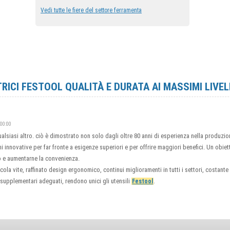
Vedi tutte le fiere del settore ferramenta
TRICI FESTOOL QUALITÀ E DURATA AI MASSIMI LIVEL
:00:00
siasi altro. ciò è dimostrato non solo dagli oltre 80 anni di esperienza nella produzione 
 innovative per far fronte a esigenze superiori e per offrire maggiori benefici. Un obie
ro e aumentarne la convenienza.
ccola vite, raffinato design ergonomico, continui miglioramenti in tutti i settori, costant
supplementari adeguati, rendono unici gli utensili
.
Festool