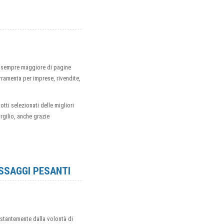
ro sempre maggiore di pagine
ramenta per imprese, rivendite,
tti selezionati delle migliori
rgilio, anche grazie
ISSAGGI PESANTI
ostantemente dalla volontà di