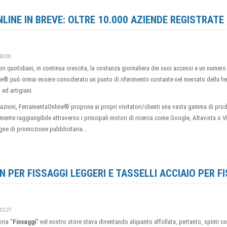
INE IN BREVE: OLTRE 10.000 AZIENDE REGISTRATE
:00:00
tori quotidiani, in continua crescita, la costanza giornaliera dei suoi accessi e un nume
e® può ormai essere considerato un punto di riferimento costante nel mercato della fer
 ed artigiani.
mazioni, FerramentaOnline® propone ai propri visitatori/clienti una vasta gamma di prodo
ente raggiungibile attraverso i principali motori di ricerca come Google, Altavista o Vi
gne di promozione pubblicitaria...
N PER FISSAGGI LEGGERI E TASSELLI ACCIAIO PER F
:02:27
ria "
Fissaggi
" nel nostro store stava diventando alquanto affollata, pertanto, spinti c