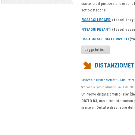
mantenere il più possibile usabile
sotto-categorie:
(tasselli nayl
FISSAGGI LEGGERI
(tasselli acci
FISSAGGI PESANTI
(ta
FISSAGGI SPECIALI E RIVETTI
Leggi tutto...
DISTANZIOMETR
-
Risorse
Distanziometri - Misurator
Scritto da FerramentaOnline - 26-11-2007 00
Un nuovo distanziometro laser [def
DISTO D3
, uno strumento ancora p
in interni.
Dotato di sensore dell