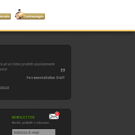
re ad un listino prodotti assolutamente
avora!
FerramentaOnline Staff
aranzie
NEWSLETTER
Novità, prodotti e soluzioni...