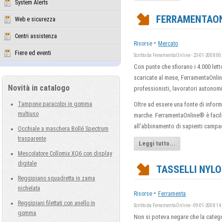
System Alerts
FERRAMENTAONL
Web e sicurezza
Centri assistenza
-
Risorse
Mercato
Fiere ed eventi
Scritto da FerramentaOnline - 23-01-2008 00
Con punte che sfiorano i 4.000 let
scaricate al mese, FerramentaOnlin
Novità in catalogo
professionisti, lavoratori autonomi
Tampone paracolpi in gomma
Oltre ad essere una fonte di infor
multiuso
marche. FerramentaOnline® è facilm
all'abbinamento di sapienti campa
Occhiale a maschera Bollé Spectrum
trasparente
Leggi tutto...
Mescolatore Collomix XQ6 con display
digitale
TASSELLI NYLO
Reggipiano squadretta in zama
nichelata
-
Risorse
Ferramenta
Reggipiani filettati con anello in
Scritto da FerramentaOnline - 09-01-2008 14
gomma
Non si poteva negare che la catego