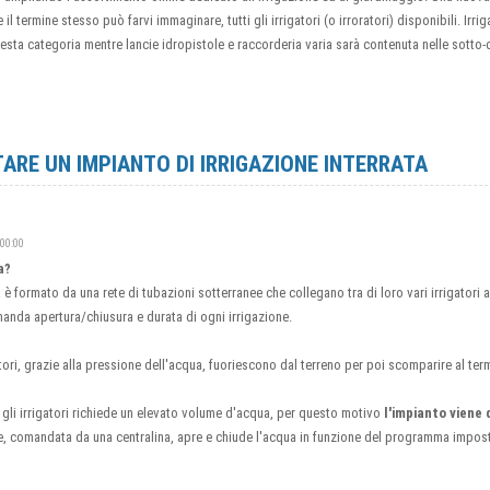
 termine stesso può farvi immaginare, tutti gli irrigatori (o irroratori) disponibili. Irrigat
uesta categoria mentre lancie idropistole e raccorderia varia sarà contenuta nelle sotto
RE UN IMPIANTO DI IRRIGAZIONE INTERRATA
:00:00
a?
a è formato da una rete di tubazioni sotterranee che collegano tra di loro vari irrigator
anda apertura/chiusura e durata di ogni irrigazione.
atori, grazie alla pressione dell'acqua, fuoriescono dal terreno per poi scomparire al term
i gli irrigatori richiede un elevato volume d'acqua, per questo motivo
l'impianto viene 
he, comandata da una centralina, apre e chiude l'acqua in funzione del programma impos