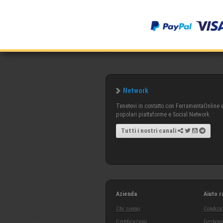
Network
Tenetevi in contatto con FerramentaOnline e 
popolari piattaforme e Social Network.
Tutti i nostri canali
Azienda
Aiuto r
Chi siamo
Condizio
Certificazioni
Gestione