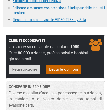
Strumenti di misura per l'edilizia
Calibrare e misurare con precisione è indispensabile in tutti i
mestieri
Flessometro nastro visibile VIDEO FLEX by Sola
CLIENTI SODDISFATTI
Un successo crescente dal lontano
1999
.
Oltre
80.000
aziende, professionisti e hobbisti
già registrati!
Registrazione
Leggi le opinioni
CONSEGNE IN 24/48 ORE!
Diverse modalità d'acquisto per consegne in azienda,
in cantiere o al vostro domicilio, con tempi di
evasione certi.