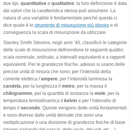
due tipi,
quantitative
e
qualitative
: la loro definizione è data
dai valori che la caratteristica stessa può assumere. La
natura di una variabile è fondamentale perché questa ci
dice quale è lo
strumento di misurazione più idoneo
e di
conseguenza la scala di misurazione da utilizzare.
Stanley Smith Stevens, negli anni ’40, classificò le categorie
delle scale di misurazione definendone le seguenti quattro:
scala nominale, ordinale, a intervalli equivalenti e a rapporti
equivalenti. Per le grandezze fisiche, adesso si usano delle
precise unità di misura che sono: per l’intensità della
corrente elettrica l’
ampere
, per l’intensità luminosa la
candela
, per la lunghezza il
metro
, per la massa il
chilogrammo
, per la quantità di sostanza la
mole
, per la
temperatura termodinamica il
kelvin
e per l’intervallo di
tempo il
secondo
. Queste vengono dette unità fondamentali
e sono diverse dalle unità derivate che sono una
moltiplicazione o una divisione di grandezze fisiche di base
(stiamo parlando del pascal, dello joule, del volt, etc…).