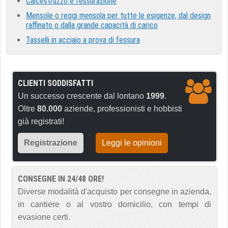
Calcestruzzo e fessurazione
Mensole o reggi mensola per tutte le esigenze, dal design
raffinato o dalla grande capacità di carico
Tasselli in acciaio a prova di fessura
CLIENTI SODDISFATTI
Un successo crescente dal lontano
1999
.
Oltre
80.000
aziende, professionisti e hobbisti
già registrati!
Registrazione
Leggi le opinioni
CONSEGNE IN 24/48 ORE!
Diverse modalità d'acquisto per consegne in azienda,
in cantiere o al vostro domicilio, con tempi di
evasione certi.