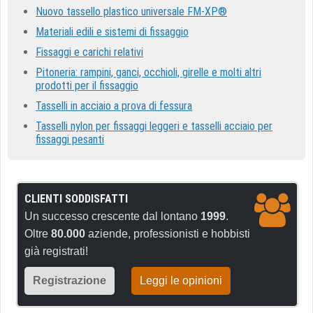
Nuovo tassello plastico universale FM-XP®
Materiali edili e sistemi di fissaggio
Fissaggi e carichi relativi
Pitoneria: rampini, ganci, occhioli, girelle e molti altri
prodotti per il fissaggio
Tasselli in acciaio a prova di fessura
Tasselli nylon per fissaggi leggeri e tasselli acciaio per
fissaggi pesanti
CLIENTI SODDISFATTI
Un successo crescente dal lontano
1999
.
Oltre
80.000
aziende, professionisti e hobbisti
già registrati!
Registrazione
Leggi le opinioni