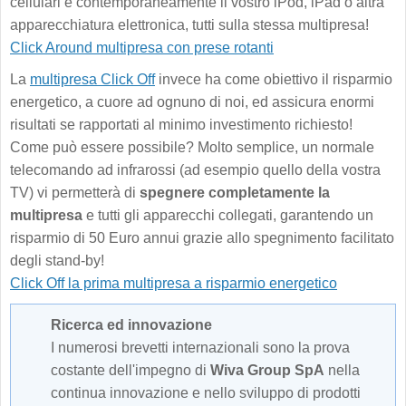
cellulari e contemporaneamente il vostro iPod, iPad o altra
apparecchiatura elettronica, tutti sulla stessa multipresa!
Click Around multipresa con prese rotanti
La
multipresa Click Off
invece ha come obiettivo il risparmio
energetico, a cuore ad ognuno di noi, ed assicura enormi
risultati se rapportati al minimo investimento richiesto!
Come può essere possibile? Molto semplice, un normale
telecomando ad infrarossi (ad esempio quello della vostra
TV) vi permetterà di
spegnere completamente la
multipresa
e tutti gli apparecchi collegati, garantendo un
risparmio di 50 Euro annui grazie allo spegnimento facilitato
degli stand-by!
Click Off la prima multipresa a risparmio energetico
Ricerca ed innovazione
I numerosi brevetti internazionali sono la prova
costante dell'impegno di
Wiva Group SpA
nella
continua innovazione e nello sviluppo di prodotti